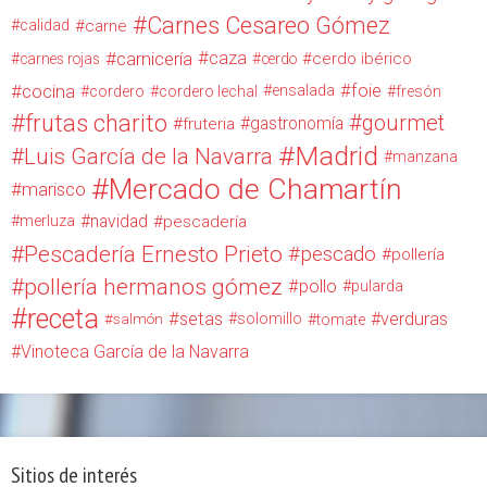
Carnes Cesareo Gómez
calidad
carne
carnicería
caza
cerdo ibérico
carnes rojas
cerdo
cocina
foie
ensalada
cordero
cordero lechal
fresón
frutas charito
gourmet
gastronomía
fruteria
Madrid
Luis García de la Navarra
manzana
Mercado de Chamartín
marisco
navidad
merluza
pescadería
Pescadería Ernesto Prieto
pescado
pollería
pollería hermanos gómez
pollo
pularda
receta
setas
verduras
solomillo
salmón
tomate
Vinoteca García de la Navarra
Sitios de interés