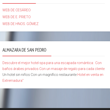
WEB DE CESÁREO
WEB DE E. PRIETO
WEB DE HNOS. GÓMEZ
ALMAZARA DE SAN PEDRO
Descubre el mejor hotel-spa para una escapada romántica:
Con
baños árabes privados
Con un masaje de regalo para cada cliente
Un hotel sin niños Con un magnífico restaurante
Hotel en venta en
Extremadura"