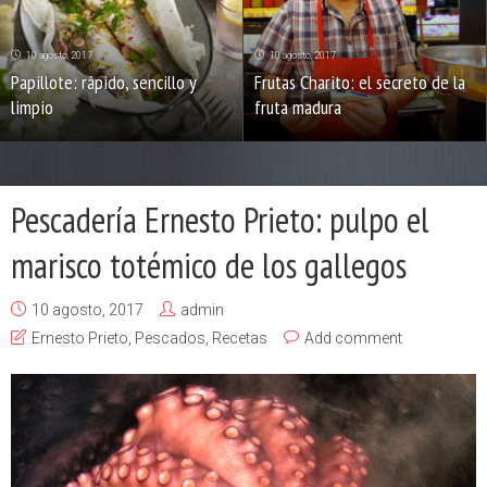
10 agosto, 2017
10 agosto, 2017
Papillote: rápido, sencillo y
Frutas Charito: el secreto de la
limpio
fruta madura
Pescadería Ernesto Prieto: pulpo el
marisco totémico de los gallegos
10 agosto, 2017
admin
Ernesto Prieto
,
Pescados
,
Recetas
Add comment