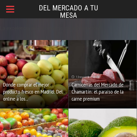
DEL MERCADO A TU
MESA
La excelencia en el comercio de alimentación
3 semanas ago
13 noviembre, 2023
Dónde comprar el mejor
Carnicerías del Mercado de
producto fresco en Madrid: Del
Chamartín: el paraíso de la
online a los...
carne premium