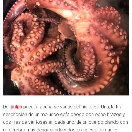
Del
pulpo
pueden acuñarse varias definiciones. Una, la fría
descripción de un molusco cefalópodo con ocho brazos y
dos filas de ventosas en cada uno; de un cuerpo blando con
un cerebro muy desarrollado y dos grandes ojos que le