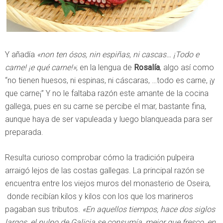
Y añadía
«non ten ósos, nin espiñas, ni cascas… ¡Todo e
carne! ¡e qué carne!»
; en la lengua de
Rosalía
, algo así como
“no tienen huesos, ni espinas, ni cáscaras, …todo es carne, ¡y
que carne¡” Y no le faltaba razón este amante de la cocina
gallega, pues en su carne se percibe el mar, bastante fina,
aunque haya de ser vapuleada y luego blanqueada para ser
preparada.
Resulta curioso comprobar cómo la tradición pulpeira
arraigó lejos de las costas gallegas. La principal razón se
encuentra entre los viejos muros del monasterio de Oseira,
donde recibían kilos y kilos con los que los marineros
pagaban sus tributos.
«En aquellos tiempos, hace dos siglos
largos, el pulpo de Galicia se consumía, mejor que fresco, en