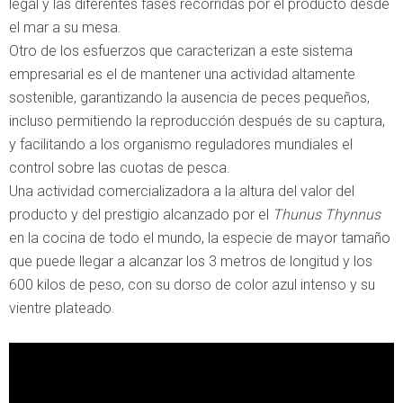
legal y las diferentes fases recorridas por el producto desde
el mar a su mesa.
Otro de los esfuerzos que caracterizan a este sistema
empresarial es el de mantener una actividad altamente
sostenible, garantizando la ausencia de peces pequeños,
incluso permitiendo la reproducción después de su captura,
y facilitando a los organismo reguladores mundiales el
control sobre las cuotas de pesca.
Una actividad comercializadora a la altura del valor del
producto y del prestigio alcanzado por el
Thunus Thynnus
en la cocina de todo el mundo, la especie de mayor tamaño
que puede llegar a alcanzar los 3 metros de longitud y los
600 kilos de peso, con su dorso de color azul intenso y su
vientre plateado.