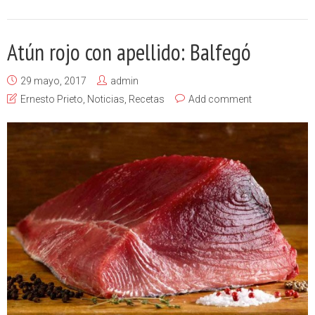
Atún rojo con apellido: Balfegó
29 mayo, 2017
admin
Ernesto Prieto
,
Noticias
,
Recetas
Add comment