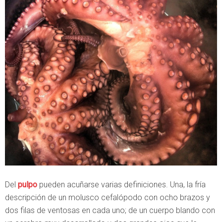
Del
pulpo
pueden acuñarse varias definiciones. Una, la fría
descripción de un molusco cefalópodo con ocho brazos y
dos filas de ventosas en cada uno; de un cuerpo blando con