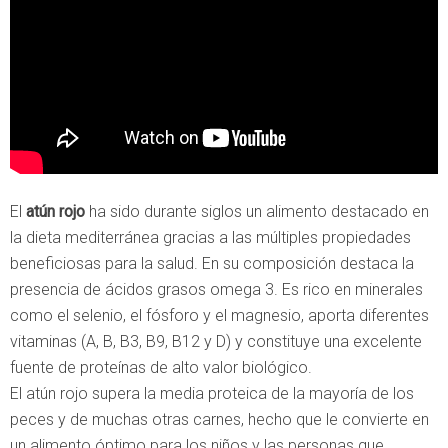
El
atún rojo
ha sido durante siglos un alimento destacado en
la dieta mediterránea gracias a las múltiples propiedades
beneficiosas para la salud. En su composición destaca la
presencia de ácidos grasos omega 3. Es rico en minerales
como el selenio, el fósforo y el magnesio, aporta diferentes
vitaminas (A, B, B3, B9, B12 y D) y constituye una excelente
fuente de proteínas de alto valor biológico.
El atún rojo supera la media proteica de la mayoría de los
peces y de muchas otras carnes, hecho que le convierte en
un alimento óptimo para los niños y las personas que