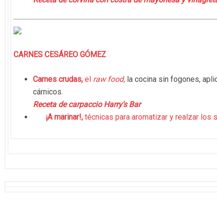
CARNES CESÁREO GÓMEZ
Carnes crudas,
el
raw food,
la cocina sin fogones,
apli
cárnicos
.
Receta de carpaccio Harry’s Bar
¡A marinar!,
técnicas para aromatizar y realzar los 