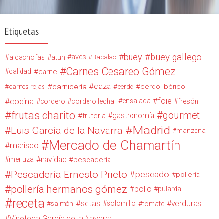
Etiquetas
buey
buey gallego
alcachofas
aves
atun
Bacalao
Carnes Cesareo Gómez
calidad
carne
carnicería
caza
cerdo ibérico
carnes rojas
cerdo
cocina
foie
ensalada
cordero
cordero lechal
fresón
frutas charito
gourmet
gastronomía
fruteria
Madrid
Luis García de la Navarra
manzana
Mercado de Chamartín
marisco
navidad
merluza
pescadería
Pescadería Ernesto Prieto
pescado
pollería
pollería hermanos gómez
pollo
pularda
receta
setas
verduras
solomillo
salmón
tomate
Vinoteca García de la Navarra