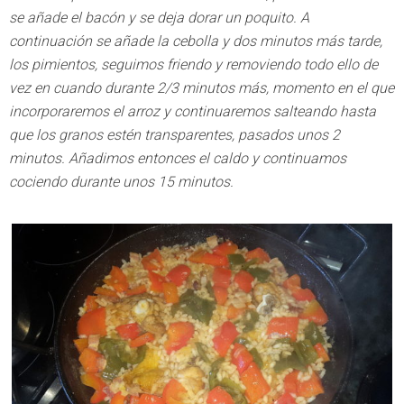
se añade el bacón y se deja dorar un poquito. A
continuación se añade la cebolla y dos minutos más tarde,
los pimientos, seguimos friendo y removiendo todo ello de
vez en cuando durante 2/3 minutos más, momento en el que
incorporaremos el arroz y continuaremos salteando hasta
que los granos estén transparentes, pasados unos 2
minutos. Añadimos entonces el caldo y continuamos
cociendo durante unos 15 minutos.