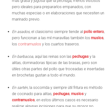
más grasa y jugosa que la pechuga, menos vistosos
pero ideales para prepararlos empanados, con
muchas especias o en elaboraciones que necesiten un
marinado previo.
En asados
, el clasicismo siempre tiende al
pollo entero
,
pero funcionan a las mil maravillas también los
muslos
,
los
contramuslos
y los cuartos traseros.
En barbacoa
, aquí las reinas son las
pechugas
y la
alitas, dominadoras típicas de las brasas, pero son
útiles otras partes del pollo que troceadas e insertadas
en brochetas gustan a todo el mundo.
En sartén
, la socorrida y siempre útil fritura es método
de cocinado para alitas,
pechugas
,
muslos
y
contramuslos
, en estos últimos casos es necesario
realizar algunas incisiones para que su grosor no