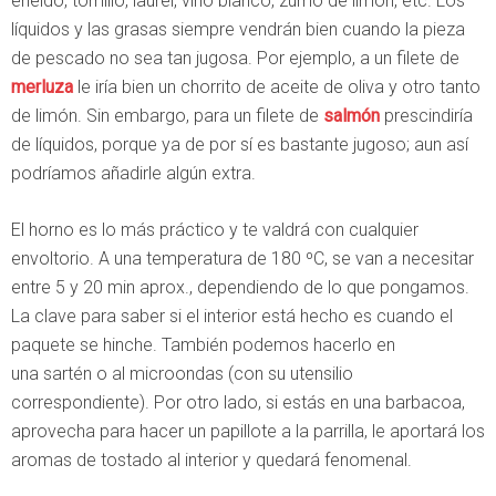
eneldo, tomillo, laurel, vino blanco, zumo de limón, etc. Los
líquidos y las grasas siempre vendrán bien cuando la pieza
de pescado no sea tan jugosa. Por ejemplo, a un filete de
merluza
le iría bien un chorrito de aceite de oliva y otro tanto
de limón. Sin embargo, para un filete de
salmón
prescindiría
de líquidos, porque ya de por sí es bastante jugoso; aun así
podríamos añadirle algún extra.
El horno es lo más práctico y te valdrá con cualquier
envoltorio. A una temperatura de 180 ºC, se van a necesitar
entre 5 y 20 min aprox., dependiendo de lo que pongamos.
La clave para saber si el interior está hecho es cuando el
paquete se hinche. También podemos hacerlo en
una sartén o al microondas (con su utensilio
correspondiente). Por otro lado, si estás en una barbacoa,
aprovecha para hacer un papillote a la parrilla, le aportará los
aromas de tostado al interior y quedará fenomenal.