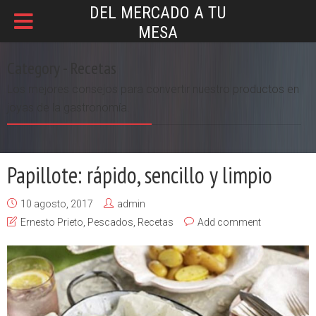
DEL MERCADO A TU
MESA
Category - Recetas
Los mejores consejos para convertir nuestro productos en
joyas de la gastronomía.
Papillote: rápido, sencillo y limpio
10 agosto, 2017
admin
Ernesto Prieto
,
Pescados
,
Recetas
Add comment