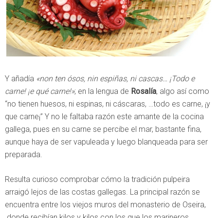
Y añadía
«non ten ósos, nin espiñas, ni cascas… ¡Todo e
carne! ¡e qué carne!»
; en la lengua de
Rosalía
, algo así como
“no tienen huesos, ni espinas, ni cáscaras, …todo es carne, ¡y
que carne¡” Y no le faltaba razón este amante de la cocina
gallega, pues en su carne se percibe el mar, bastante fina,
aunque haya de ser vapuleada y luego blanqueada para ser
preparada.
Resulta curioso comprobar cómo la tradición pulpeira
arraigó lejos de las costas gallegas. La principal razón se
encuentra entre los viejos muros del monasterio de Oseira,
donde recibían kilos y kilos con los que los marineros