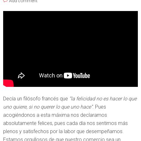
Add comment
Decía un filósofo francés que
“la felicidad no es hacer lo que
uno quiere, si no querer lo que uno hace”
. Pues
acogiéndonos a esta máxima nos declaramos
absolutamente felices, pues cada día nos sentimos más
plenos y satisfechos por la labor que desempeñamos.
Estamos orgullosos de que nuestro comercio sea un