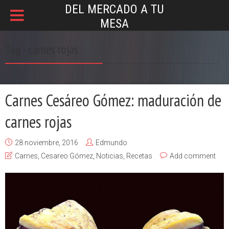
DEL MERCADO A TU
MESA
Tag - carnes rojas
Carnes Cesáreo Gómez: maduración de
carnes rojas
28 noviembre, 2016
Edmundo
Carnes
,
Cesareo Gómez
,
Noticias
,
Recetas
Add comment