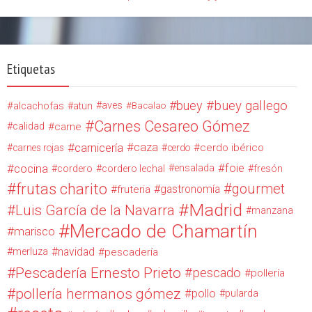
Etiquetas
buey
buey gallego
alcachofas
aves
atun
Bacalao
Carnes Cesareo Gómez
calidad
carne
carnicería
caza
cerdo ibérico
carnes rojas
cerdo
cocina
foie
ensalada
cordero
cordero lechal
fresón
frutas charito
gourmet
gastronomía
fruteria
Madrid
Luis García de la Navarra
manzana
Mercado de Chamartín
marisco
navidad
merluza
pescadería
Pescadería Ernesto Prieto
pescado
pollería
pollería hermanos gómez
pollo
pularda