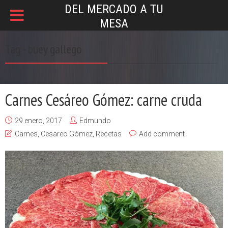
DEL MERCADO A TU
MESA
Tag - buey gallego
Carnes Cesáreo Gómez: carne cruda
29 enero, 2017
Edmundo
Carnes
,
Cesareo Gómez
,
Recetas
Add comment