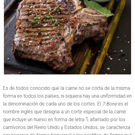
Es de todos conocido que la carne no se corta de la misma
forma en todos los países, ni siquiera hay una uniformidad en
la denominación de cada uno de los cortes. El
T-Bone
es el
nombre inglés que designa a un corte especial de la carne
que incluye un hueso en forma de letra T, afamado por los
carnívoros del Reino Unido y Estados Unidos, se caracteriza