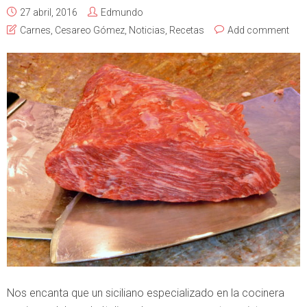
27 abril, 2016
Edmundo
Carnes
,
Cesareo Gómez
,
Noticias
,
Recetas
Add comment
Nos encanta que un siciliano especializado en la cocinera