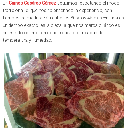
En
Carnes Cesáreo Gómez
seguimos respetando el modo
tradicional, el que nos ha enseñado la experiencia, con
tiempos de maduración entre los 30 y los 45 días –nunca es
un tiempo exacto, es la pieza la que nos marca cuándo es
su estado óptimo- en condiciones controladas de
temperatura y humedad.