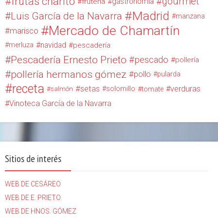
frutas charito
gourmet
gastronomía
fruteria
Madrid
Luis García de la Navarra
manzana
Mercado de Chamartín
marisco
navidad
merluza
pescadería
Pescadería Ernesto Prieto
pescado
pollería
pollería hermanos gómez
pollo
pularda
receta
setas
verduras
solomillo
salmón
tomate
Vinoteca García de la Navarra
Sitios de interés
WEB DE CESÁREO
WEB DE E. PRIETO
WEB DE HNOS. GÓMEZ