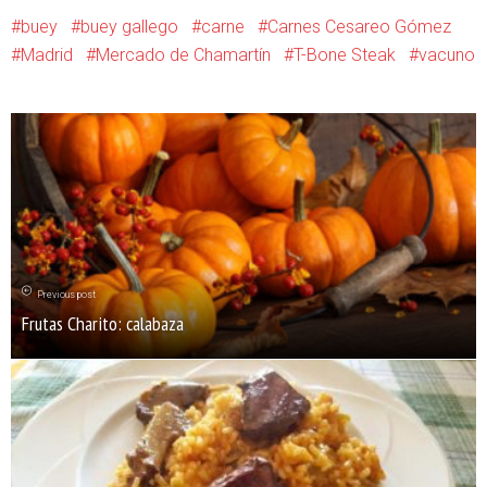
buey
buey gallego
carne
Carnes Cesareo Gómez
Madrid
Mercado de Chamartín
T-Bone Steak
vacuno
Previous post
Frutas Charito: calabaza