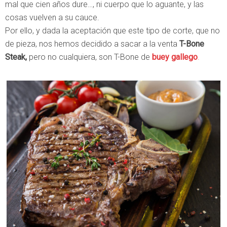
mal que cien años dure…, ni cuerpo que lo aguante, y las
cosas vuelven a su cauce.
Por ello, y dada la aceptación que este tipo de corte, que no
de pieza, nos hemos decidido a sacar a la venta
T-Bone
Steak,
pero no cualquiera, son T-Bone de
buey gallego
.