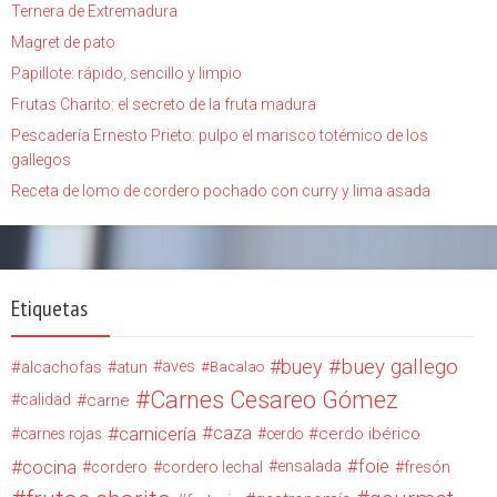
Ternera de Extremadura
Magret de pato
Papillote: rápido, sencillo y limpio
Frutas Charito: el secreto de la fruta madura
Pescadería Ernesto Prieto: pulpo el marisco totémico de los
gallegos
Receta de lomo de cordero pochado con curry y lima asada
Etiquetas
buey
buey gallego
alcachofas
aves
atun
Bacalao
Carnes Cesareo Gómez
calidad
carne
carnicería
caza
cerdo ibérico
carnes rojas
cerdo
cocina
foie
ensalada
cordero
cordero lechal
fresón