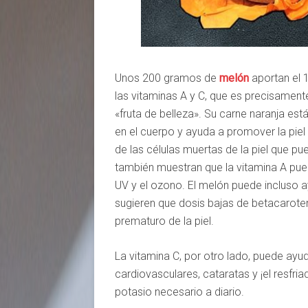
Unos 200 gramos de
melón
aportan el 
las vitaminas A y C, que es precisamente
«fruta de belleza». Su carne naranja est
en el cuerpo y ayuda a promover la pie
de las células muertas de la piel que p
también muestran que la vitamina A pued
UV y el ozono. El melón puede incluso ay
sugieren que dosis bajas de betacaroten
prematuro de la piel.
La vitamina C, por otro lado, puede ayu
cardiovasculares, cataratas y ¡el resfria
potasio necesario a diario.