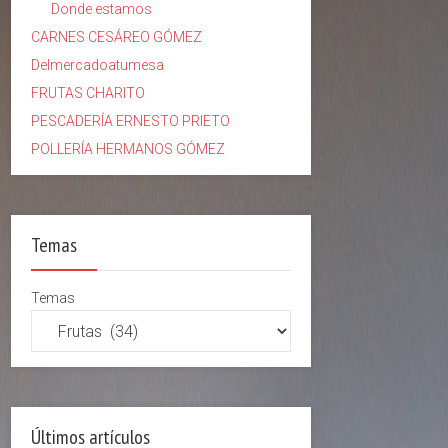
Donde estamos
CARNES CESÁREO GÓMEZ
Delmercadoatumesa
FRUTAS CHARITO
PESCADERÍA ERNESTO PRIETO
POLLERÍA HERMANOS GÓMEZ
Temas
Temas
Últimos artículos