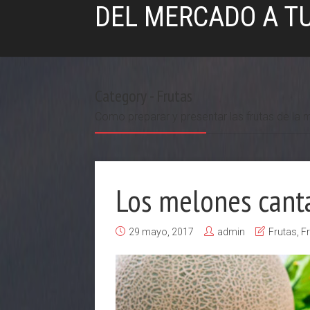
DEL MERCADO A T
Category - Frutas
Como preparar y presentar las frutas de la
Los melones canta
29 mayo, 2017
admin
Frutas
,
Fr