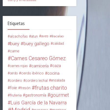
Etiquetas
alcachofas
aves
atun
Bacalao
buey
buey gallego
calidad
carne
Carnes Cesareo Gómez
carnicería
caza
carnes rojas
cocina
cerdo ibérico
cerdo
ensalada
cordero
cordero lechal
frutas charito
foie
fresón
gourmet
gastronomía
fruteria
Luis García de la Navarra
Madrid
marisco
manzana