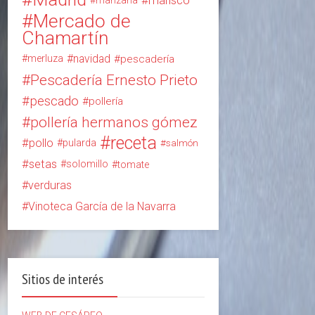
Mercado de
Chamartín
navidad
merluza
pescadería
Pescadería Ernesto Prieto
pescado
pollería
pollería hermanos gómez
receta
pollo
pularda
salmón
setas
solomillo
tomate
verduras
Vinoteca García de la Navarra
Sitios de interés