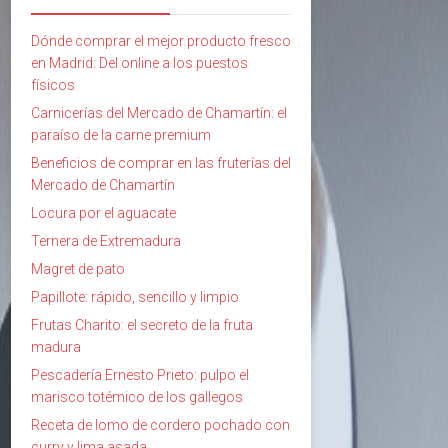
Dónde comprar el mejor producto fresco
en Madrid: Del online a los puestos
físicos
Carnicerías del Mercado de Chamartín: el
paraíso de la carne premium
Beneficios de comprar en las fruterías del
Mercado de Chamartín
Locura por el aguacate
Ternera de Extremadura
Magret de pato
Papillote: rápido, sencillo y limpio
Frutas Charito: el secreto de la fruta
madura
Pescadería Ernesto Prieto: pulpo el
marisco totémico de los gallegos
Receta de lomo de cordero pochado con
curry y lima asada