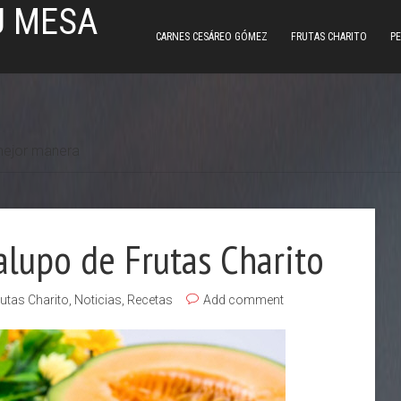
U MESA
CARNES CESÁREO GÓMEZ
FRUTAS CHARITO
PE
 mejor manera
lupo de Frutas Charito
utas Charito
,
Noticias
,
Recetas
Add comment