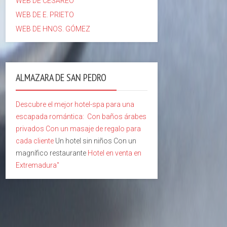
WEB DE CESÁREO
WEB DE E. PRIETO
WEB DE HNOS. GÓMEZ
ALMAZARA DE SAN PEDRO
Descubre el mejor hotel-spa para una
escapada romántica:
Con baños árabes
privados
Con un masaje de regalo para
cada cliente
Un hotel sin niños Con un
magnífico restaurante
Hotel en venta en
Extremadura"