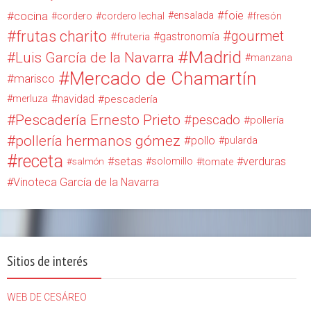
cocina
foie
ensalada
cordero
cordero lechal
fresón
frutas charito
gourmet
gastronomía
fruteria
Madrid
Luis García de la Navarra
manzana
Mercado de Chamartín
marisco
navidad
merluza
pescadería
Pescadería Ernesto Prieto
pescado
pollería
pollería hermanos gómez
pollo
pularda
receta
setas
verduras
solomillo
salmón
tomate
Vinoteca García de la Navarra
Sitios de interés
WEB DE CESÁREO