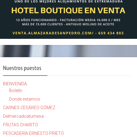
Nuestros puestos
BIENVENIDA
Boletín
Donde estamos
CARNES CESÁREO GÓMEZ
Delmercadoatumesa
FRUTAS CHARITO
PESCADERÍA ERNESTO PRIETO