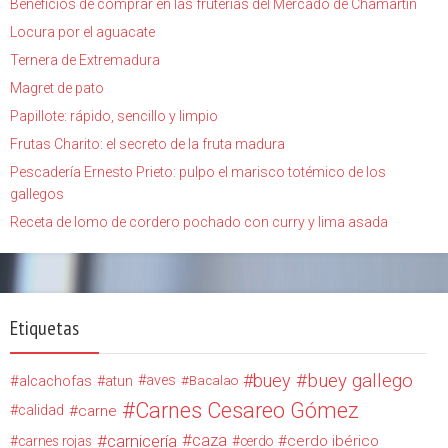
Beneficios de comprar en las fruterías del Mercado de Chamartín
Locura por el aguacate
Ternera de Extremadura
Magret de pato
Papillote: rápido, sencillo y limpio
Frutas Charito: el secreto de la fruta madura
Pescadería Ernesto Prieto: pulpo el marisco totémico de los
gallegos
Receta de lomo de cordero pochado con curry y lima asada
Etiquetas
buey
buey gallego
alcachofas
aves
atun
Bacalao
Carnes Cesareo Gómez
calidad
carne
carnicería
caza
cerdo ibérico
carnes rojas
cerdo