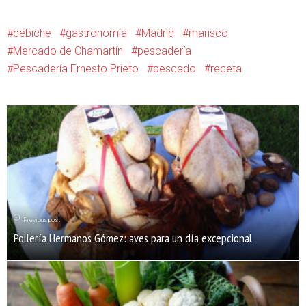
cebiche
gastronomía
Madrid
marisco
Mercado de Chamartín
pescadería
Pescadería Ernesto Prieto
pescado
receta
Previous post
Pollería Hermanos Gómez: aves para un día excepcional