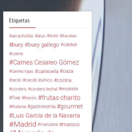
Etiquetas
alcachofas
aves
atun
Bacalao
buey
buey gallego
calidad
carne
Carnes Cesareo Gómez
carnicería
caza
carnes rojas
cocina
cerdo ibérico
cerdo
ensalada
cordero
cordero lechal
frutas charito
foie
fresón
gourmet
gastronomía
fruteria
Luis García de la Navarra
Madrid
marisco
manzana