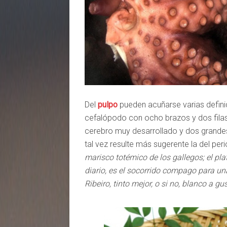
Del
pulpo
pueden acuñarse varias definic
cefalópodo con ocho brazos y dos fila
cerebro muy desarrollado y dos grandes 
tal vez resulte más sugerente la del peri
marisco totémico de los gallegos; el pla
diario, es el socorrido compago para una
Ribeiro, tinto mejor, o si no, blanco a gu