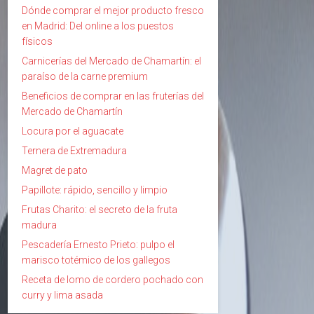
Dónde comprar el mejor producto fresco
en Madrid: Del online a los puestos
físicos
Carnicerías del Mercado de Chamartín: el
paraíso de la carne premium
Beneficios de comprar en las fruterías del
Mercado de Chamartín
Locura por el aguacate
Ternera de Extremadura
Magret de pato
Papillote: rápido, sencillo y limpio
Frutas Charito: el secreto de la fruta
madura
Pescadería Ernesto Prieto: pulpo el
marisco totémico de los gallegos
Receta de lomo de cordero pochado con
curry y lima asada