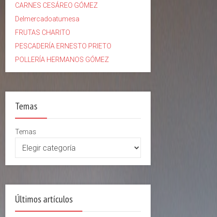
CARNES CESÁREO GÓMEZ
Delmercadoatumesa
FRUTAS CHARITO
PESCADERÍA ERNESTO PRIETO
POLLERÍA HERMANOS GÓMEZ
Temas
Temas
Últimos artículos