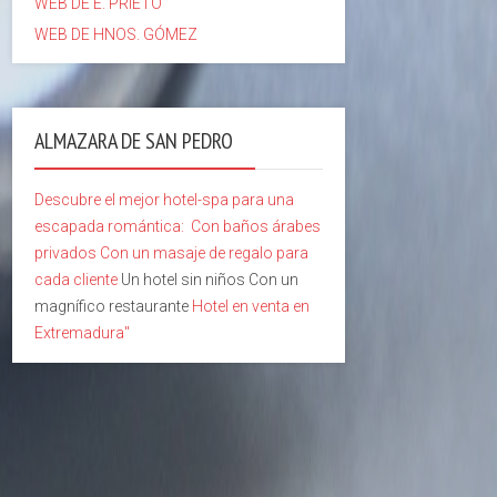
WEB DE E. PRIETO
WEB DE HNOS. GÓMEZ
ALMAZARA DE SAN PEDRO
Descubre el mejor hotel-spa para una
escapada romántica:
Con baños árabes
privados
Con un masaje de regalo para
cada cliente
Un hotel sin niños Con un
magnífico restaurante
Hotel en venta en
Extremadura"