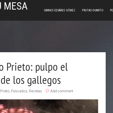
U MESA
CARNES CESÁREO GÓMEZ
FRUTAS CHARITO
PE
o Prieto: pulpo el
de los gallegos
Prieto
,
Pescados
,
Recetas
Add comment