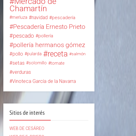
Mercado de
Chamartín
navidad
merluza
pescadería
Pescadería Ernesto Prieto
pescado
pollería
pollería hermanos gómez
receta
pollo
pularda
salmón
setas
solomillo
tomate
verduras
Vinoteca García de la Navarra
Sitios de interés
WEB DE CESÁREO