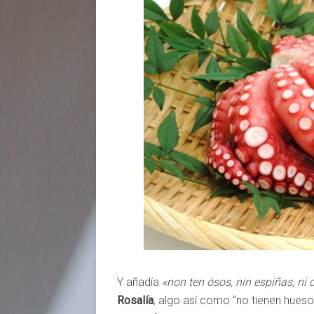
Y añadía
«non ten ósos, nin espiñas, ni 
Rosalía
, algo así como “no tienen huesos