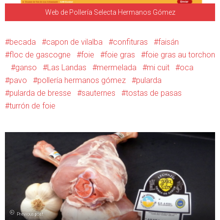
Web de Pollería Selecta Hermanos Gómez
becada
capon de vilalba
confituras
faisán
floc de gascogne
foie
foie gras
foie gras au torchon
ganso
Las Landas
mermelada
mi cuit
oca
pavo
pollería hermanos gómez
pularda
pularda de bresse
sauternes
tostas de pasas
turrón de foie
Previous post