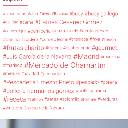
buey
buey gallego
alcachofas
aves
atun
Bacalao
Carnes Cesareo Gómez
calidad
carne
carnicería
caza
cerdo ibérico
carnes rojas
cerdo
cocina
foie
ensalada
cordero
cordero lechal
fresón
frutas charito
gourmet
gastronomía
fruteria
Madrid
Luis García de la Navarra
manzana
Mercado de Chamartín
marisco
navidad
merluza
pescadería
Pescadería Ernesto Prieto
pescado
pollería
pollería hermanos gómez
pollo
pularda
receta
setas
verduras
solomillo
salmón
tomate
Vinoteca García de la Navarra