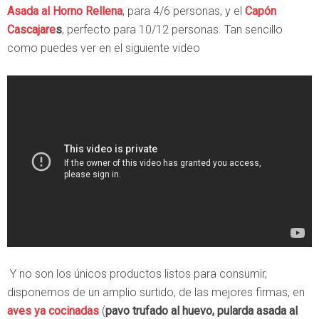
Asada al Horno Rellena
, para 4/6 personas, y el
Capón
Cascajare
s
, perfecto para 10/12 personas. Tan sencillo
como puedes ver en el siguiente video
Y no son los únicos productos listos para consumir,
disponemos de un amplio surtido, de las mejores firmas, en
aves ya cocinadas
(
pavo trufado al huevo, pularda asada al