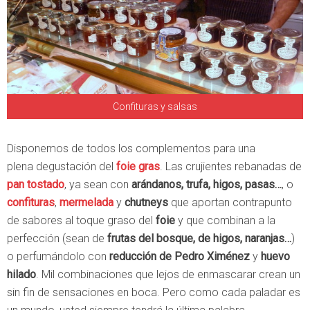
Confituras y salsas
Disponemos de todos los complementos para una
plena degustación del
foie gras
. Las crujientes rebanadas de
pan tostado
, ya sean con
arándanos, trufa, higos, pasas…
, o
confituras
,
mermelada
y
chutneys
que aportan contrapunto
de sabores al toque graso del
foie
y que combinan a la
perfección (sean de
frutas del bosque, de higos, naranjas…
)
o perfumándolo con
reducción de Pedro Ximénez
y
huevo
hilado
. Mil combinaciones que lejos de enmascarar crean un
sin fin de sensaciones en boca. Pero como cada paladar es