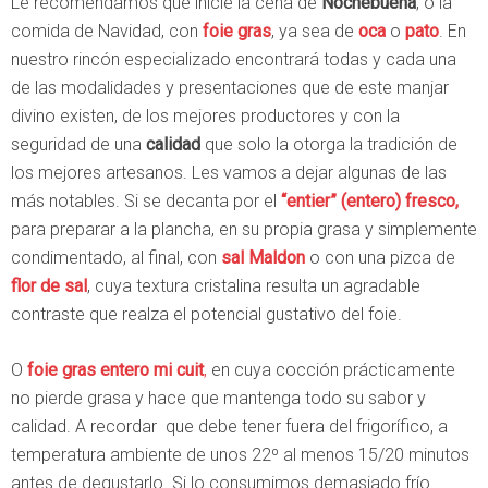
Le recomendamos que inicie la cena de
Nochebuena
, o la
comida de Navidad, con
foie gras
, ya sea de
oca
o
pato
. En
nuestro rincón especializado encontrará todas y cada una
de las modalidades y presentaciones que de este manjar
divino existen, de los mejores productores y con la
seguridad de una
calidad
que solo la otorga la tradición de
los mejores artesanos. Les vamos a dejar algunas de las
más notables. Si se decanta por el
“entier” (entero) fresco,
para preparar a la plancha, en su propia grasa y simplemente
condimentado, al final, con
sal Maldon
o con una pizca de
flor de sal
, cuya textura cristalina resulta un agradable
contraste que realza el potencial gustativo del foie.
O
foie gras entero mi cuit
,
en cuya cocción prácticamente
no pierde grasa y hace que mantenga todo su sabor y
calidad. A recordar que debe tener fuera del frigorífico, a
temperatura ambiente de unos 22º al menos 15/20 minutos
antes de degustarlo. Si lo consumimos demasiado frío