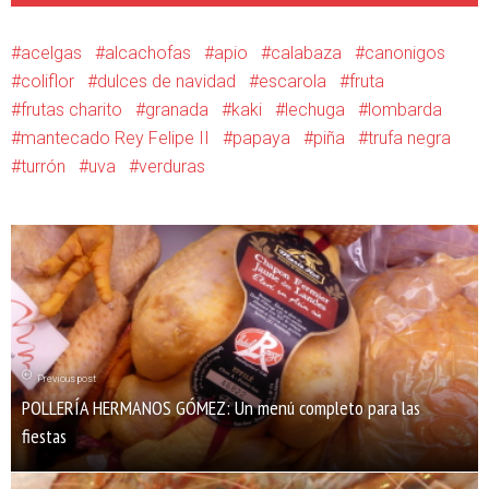
acelgas
alcachofas
apio
calabaza
canonigos
coliflor
dulces de navidad
escarola
fruta
frutas charito
granada
kaki
lechuga
lombarda
mantecado Rey Felipe II
papaya
piña
trufa negra
turrón
uva
verduras
Previous post
POLLERÍA HERMANOS GÓMEZ: Un menú completo para las
fiestas