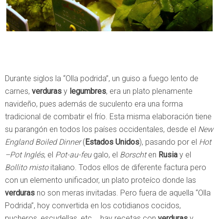
Durante siglos la “Olla podrida”, un guiso a fuego lento de
carnes,
verduras
y
legumbres
, era un plato plenamente
navideño, pues además de suculento era una forma
tradicional de combatir el frío. Esta misma elaboración tiene
su parangón en todos los países occidentales, desde el
New
England Boiled Dinner
(
Estados Unidos
), pasando por el
Hot
–Pot Inglés
, el
Pot-au-feu
galo, el
Borscht
en
Rusia
y el
Bollito misto
italiano. Todos ellos de diferente factura pero
con un elemento unificador, un plato proteíco donde las
verduras
no son meras invitadas. Pero fuera de aquella “Olla
Podrida”, hoy convertida en los cotidianos cocidos,
pucheros, escudellas, etc…, hay recetas con
verduras
y