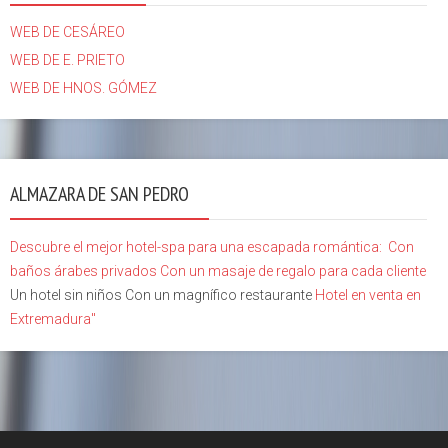
WEB DE CESÁREO
WEB DE E. PRIETO
WEB DE HNOS. GÓMEZ
ALMAZARA DE SAN PEDRO
Descubre el mejor hotel-spa para una escapada romántica:
Con
baños árabes privados
Con un masaje de regalo para cada cliente
Un hotel sin niños Con un magnífico restaurante
Hotel en venta en
Extremadura"