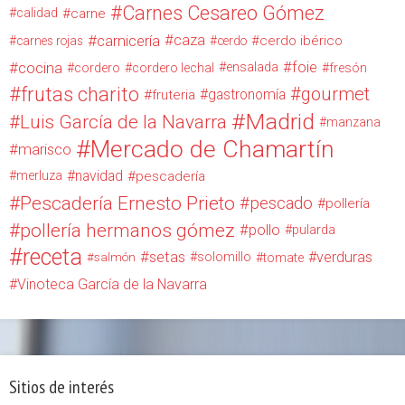
Carnes Cesareo Gómez
calidad
carne
carnicería
caza
cerdo ibérico
carnes rojas
cerdo
cocina
foie
ensalada
cordero
cordero lechal
fresón
frutas charito
gourmet
gastronomía
fruteria
Madrid
Luis García de la Navarra
manzana
Mercado de Chamartín
marisco
navidad
merluza
pescadería
Pescadería Ernesto Prieto
pescado
pollería
pollería hermanos gómez
pollo
pularda
receta
setas
verduras
solomillo
salmón
tomate
Vinoteca García de la Navarra
Sitios de interés