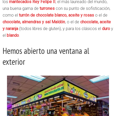
los
mantecados Rey Felipe II
, el más laureado del mundo,
una buena gama de
turrones
con su punto de sofisticación,
como el
turrón de chocolate blanco, aceite y rosas
o el de
chocolate, almendras y sal Maldón
, o el de
chocolate, aceite
y naranja
(todos libres de gluten), y para los clásicos el
duro
y
el
blando
.
Hemos abierto una ventana al
exterior