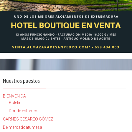
Nuestros puestos
BIENVENIDA
Boletín
Donde estamos
CARNES CESÁREO GÓMEZ
Delmercadoatumesa