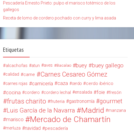
Pescadería Ernesto Prieto: pulpo el marisco totémico de los
gallegos
Receta de lomo de cordero pochado con curry y lima asada
Etiquetas
buey
buey gallego
alcachofas
aves
atun
Bacalao
Carnes Cesareo Gómez
calidad
carne
carnicería
caza
cerdo ibérico
carnes rojas
cerdo
cocina
foie
ensalada
cordero
cordero lechal
fresón
frutas charito
gourmet
gastronomía
fruteria
Madrid
Luis García de la Navarra
manzana
Mercado de Chamartín
marisco
navidad
merluza
pescadería