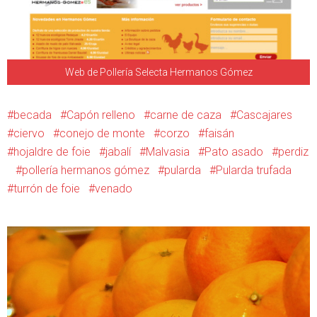
Web de Pollería Selecta Hermanos Gómez
becada
Capón relleno
carne de caza
Cascajares
ciervo
conejo de monte
corzo
faisán
hojaldre de foie
jabalí
Malvasia
Pato asado
perdiz
pollería hermanos gómez
pularda
Pularda trufada
turrón de foie
venado