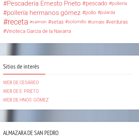
Pescadería Ernesto Prieto
pescado
pollería
pollería hermanos gómez
pollo
pularda
receta
setas
verduras
solomillo
salmón
tomate
Vinoteca García de la Navarra
Sitios de interés
WEB DE CESÁREO
WEB DE E. PRIETO
WEB DE HNOS. GÓMEZ
ALMAZARA DE SAN PEDRO