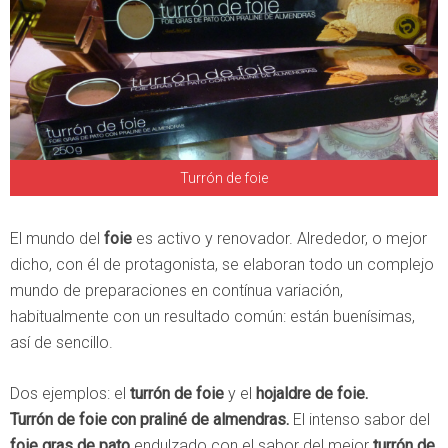
Turrón de foie
El mundo del
foie
es activo y renovador. Alrededor, o mejor
dicho, con él de protagonista, se elaboran todo un complejo
mundo de preparaciones en contínua variación,
habitualmente con un resultado común: están buenísimas,
así de sencillo.
Dos ejemplos: el
turrón de foie
y el
hojaldre de foie.
Turrón de foie con praliné de almendras.
El intenso sabor del
foie gras de pato
endulzado con el sabor del mejor
turrón de