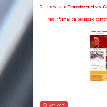
Receta de
Julio Fernández
en el blog
G
Más información, pedidos o compr
Read More