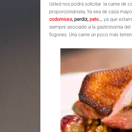
Usted nos podrá solicitar la carne de
proporcionársela, Ya sea de caza mayo
codornices
, perdiz,
pato
…
, ya que esta
siempre asociado a la gastronomía del
fogones. Una carne un poco más terrenal