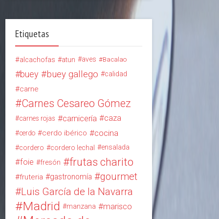
Etiquetas
alcachofas
aves
atun
Bacalao
buey
buey gallego
calidad
carne
Carnes Cesareo Gómez
carnicería
caza
carnes rojas
cocina
cerdo ibérico
cerdo
ensalada
cordero
cordero lechal
frutas charito
foie
fresón
gourmet
gastronomía
fruteria
Luis García de la Navarra
Madrid
marisco
manzana