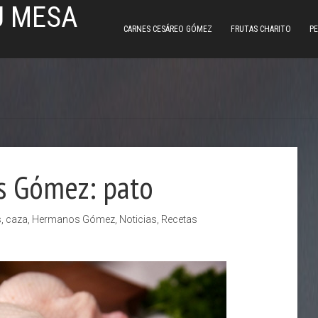
U MESA
CARNES CESÁREO GÓMEZ
FRUTAS CHARITO
PE
s Gómez: pato
s
,
caza
,
Hermanos Gómez
,
Noticias
,
Recetas