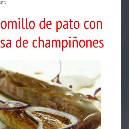
ito.
lomillo de pato con
alsa de champiñones