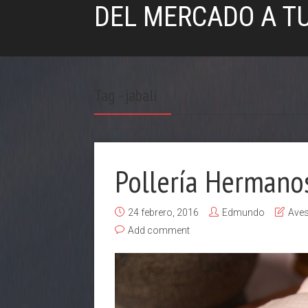
DEL MERCADO A T
Tag - jabalí
Pollería Hermano
24 febrero, 2016
Edmundo
Ave
Add comment