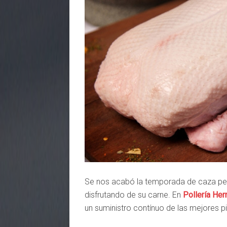
Se nos acabó la temporada de caza pero
disfrutando de su carne. En
Pollería H
un suministro contínuo de las mejores 