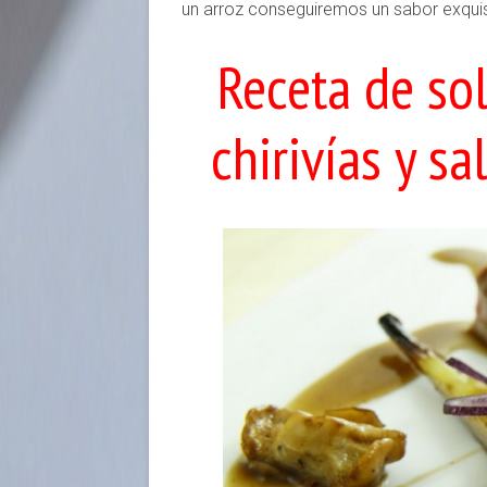
un arroz conseguiremos un sabor exquis
Receta de so
chirivías y s