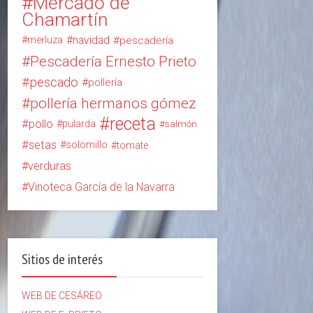
Mercado de
Chamartín
navidad
merluza
pescadería
Pescadería Ernesto Prieto
pescado
pollería
pollería hermanos gómez
receta
pollo
pularda
salmón
setas
solomillo
tomate
verduras
Vinoteca García de la Navarra
Sitios de interés
WEB DE CESÁREO