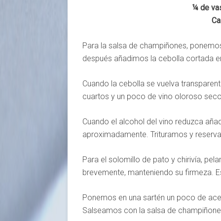
¼ de va
Ca
Para la salsa de champiñones, ponemos a 
después añadimos la cebolla cortada en t
Cuando la cebolla se vuelva transpare
cuartos y un poco de vino oloroso seco
Cuando el alcohol del vino reduzca aña
aproximadamente. Trituramos y reserv
Para el solomillo de pato y chirivía, pe
brevemente, manteniendo su firmeza. E
Ponemos en una sartén un poco de aceit
Salseamos con la salsa de champiñone