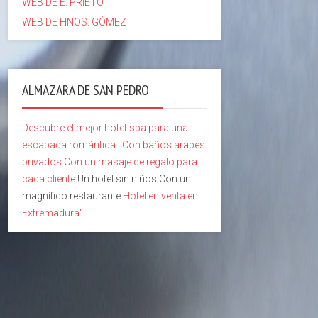
WEB DE E. PRIETO
WEB DE HNOS. GÓMEZ
ALMAZARA DE SAN PEDRO
Descubre el mejor hotel-spa para una
escapada romántica:
Con baños árabes
privados
Con un masaje de regalo para
cada cliente
Un hotel sin niños Con un
magnífico restaurante
Hotel en venta en
Extremadura"