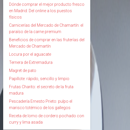
Dónde comprar el mejor producto fresco
en Madrid: Del online a los puestos
físicos
Carnicerías del Mercado de Chamartín: el
paraíso de la carne premium
Beneficios de comprar en las fruterías del
Mercado de Chamartín
Locura por el aguacate
Ternera de Extremadura
Magret de pato
Papillote: rápido, sencillo y limpio
Frutas Charito: el secreto de la fruta
madura
Pescadería Ernesto Prieto: pulpo el
marisco totémico de los gallegos
Receta de lomo de cordero pochado con
curry y lima asada