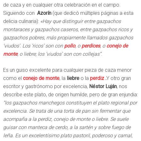
de caza y en cualquier otra celebración en el campo.
Siguiendo con
Azorín
(que dedicó múltiples páginas a esta
delicia culinaria):
«Hay que distinguir entre gazpachos
montaraces y gazpachos caseros, entre gazpachos ricos y
gazpachos pobres, más propiamente llamados gazpachos
‘viudos’. Los ‘ricos’ son con
pollo
, o
perdices
, o
conejo de
monte
, o liebre; los ‘viudos’ son con collejas”
.
Es un guiso excelente para cualquier pieza de caza menor
como el
conejo de monte
, la
liebre
o la
perdiz
.
Y otro gran
escritor y gastrónomo por excelencia,
Néstor Luján
, nos
describe este plato, de origen humilde, pero de gran enjundia:
“los gazpachos manchegos constituyen el plato regional por
excelencia. Se trata de una torta de pan sin fermentar que
acompaña a la perdiz, conejo de monte o liebre. Se suele
guisar con manteca de cerdo, a la sartén y sobre fuego de
leña. Es un excelentísimo plato pastoril, poderoso y carnal,