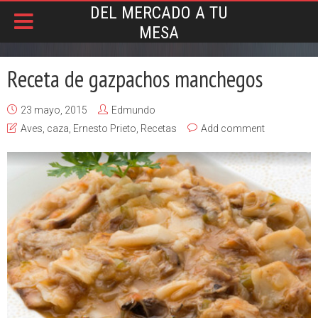
DEL MERCADO A TU
MESA
Receta de gazpachos manchegos
23 mayo, 2015
Edmundo
Aves
,
caza
,
Ernesto Prieto
,
Recetas
Add comment