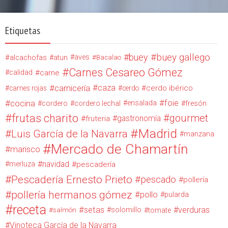
Etiquetas
buey
buey gallego
alcachofas
aves
atun
Bacalao
Carnes Cesareo Gómez
calidad
carne
carnicería
caza
cerdo ibérico
carnes rojas
cerdo
cocina
foie
ensalada
cordero
cordero lechal
fresón
frutas charito
gourmet
gastronomía
fruteria
Madrid
Luis García de la Navarra
manzana
Mercado de Chamartín
marisco
navidad
merluza
pescadería
Pescadería Ernesto Prieto
pescado
pollería
pollería hermanos gómez
pollo
pularda
receta
setas
verduras
solomillo
salmón
tomate
Vinoteca García de la Navarra