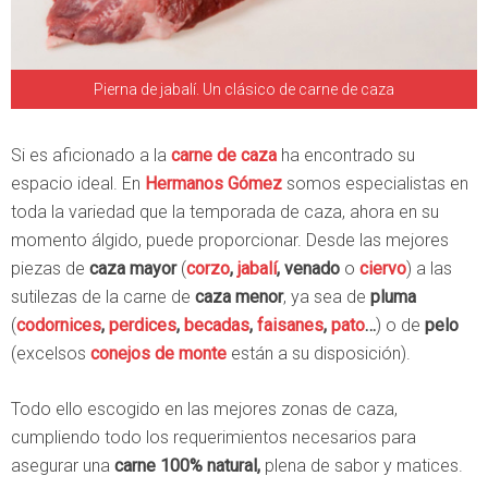
Pierna de jabalí. Un clásico de carne de caza
Si es aficionado a la
carne de caza
ha encontrado su
espacio ideal. En
Hermanos Gómez
somos especialistas en
toda la variedad que la temporada de caza, ahora en su
momento álgido, puede proporcionar. Desde las mejores
piezas de
caza mayor
(
corzo
,
jabalí
, venado
o
ciervo
) a las
sutilezas de la carne de
caza menor
, ya sea de
pluma
(
codornices
,
perdices
,
becadas
,
faisanes
,
pato
…
) o de
pelo
(excelsos
conejos de monte
están a su disposición).
Todo ello escogido en las mejores zonas de caza,
cumpliendo todo los requerimientos necesarios para
asegurar una
carne 100% natural,
plena de sabor y matices.