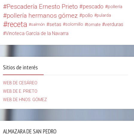
Pescadería Ernesto Prieto
pescado
pollería
pollería hermanos gómez
pollo
pularda
receta
setas
verduras
solomillo
salmón
tomate
Vinoteca García de la Navarra
Sitios de interés
WEB DE CESÁREO
WEB DE E. PRIETO
WEB DE HNOS. GÓMEZ
ALMAZARA DE SAN PEDRO