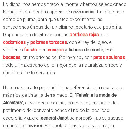
Lo dicho, nos hemos tirado al monte y hemos seleccionado
lo mejorcito de cada especie de
caza menor
, tanto de pelo
como de pluma, para que usted experimente las
sensaciones únicas del amplísimo recetario que posibilita.
Dispóngase a deleitarse con las
perdices rojas
, con
codornices
y
palomas torcaces
, con el rey del ojeo, el
suculento
faisán
, con
conejos
y
liebres de monte
, con
becadas
, anunciadoras del frío invernal, con
patos azulones
…
Todo un muestrario de lo mejor que la naturaleza ofrece y
que ahora se lo servimos.
Hacemos un alto para incluir una referencia a la receta que
más ríos de tinta ha derramado. El
“Faisán a la moda de
Alcántara”
, cuya receta original, parece ser, era parte del
patrimonio del convento benedictino de la localidad
cacereña y que el
general Junot
se apropió tras su saqueo
durante las invasiones napoleónicas, y que su mujer, la