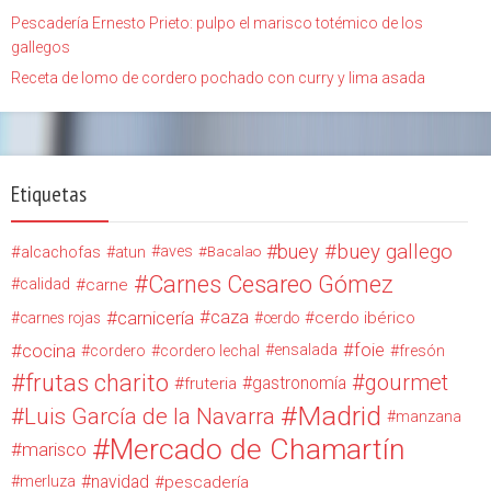
Pescadería Ernesto Prieto: pulpo el marisco totémico de los
gallegos
Receta de lomo de cordero pochado con curry y lima asada
Etiquetas
buey
buey gallego
alcachofas
aves
atun
Bacalao
Carnes Cesareo Gómez
calidad
carne
carnicería
caza
cerdo ibérico
carnes rojas
cerdo
cocina
foie
ensalada
cordero
cordero lechal
fresón
frutas charito
gourmet
gastronomía
fruteria
Madrid
Luis García de la Navarra
manzana
Mercado de Chamartín
marisco
navidad
merluza
pescadería