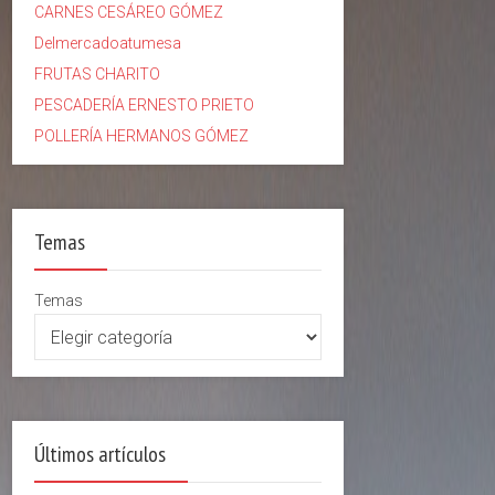
CARNES CESÁREO GÓMEZ
Delmercadoatumesa
FRUTAS CHARITO
PESCADERÍA ERNESTO PRIETO
POLLERÍA HERMANOS GÓMEZ
Temas
Temas
Últimos artículos