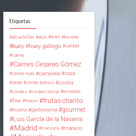
Etiquetas
alcachofas
aves
atun
Bacalao
buey
buey gallego
calidad
carne
Carnes Cesareo Gómez
carnicería
caza
carnes rojas
cocina
cerdo ibérico
cerdo
ensalada
cordero
cordero lechal
frutas charito
foie
fresón
gourmet
gastronomía
fruteria
Luis García de la Navarra
Madrid
marisco
manzana