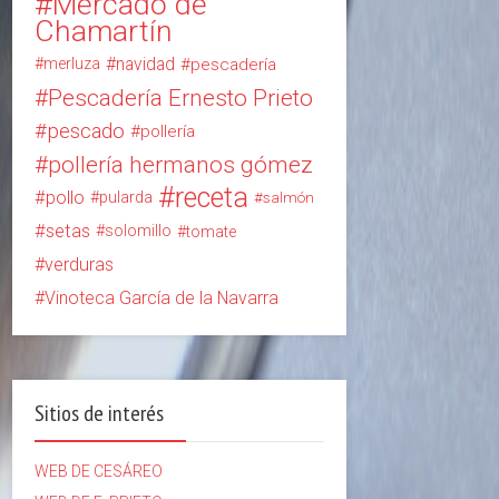
Mercado de
Chamartín
navidad
merluza
pescadería
Pescadería Ernesto Prieto
pescado
pollería
pollería hermanos gómez
receta
pollo
pularda
salmón
setas
solomillo
tomate
verduras
Vinoteca García de la Navarra
Sitios de interés
WEB DE CESÁREO