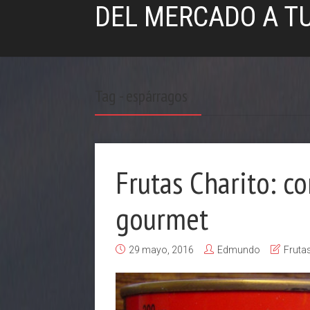
DEL MERCADO A T
Tag - espárragos
Frutas Charito: c
gourmet
29 mayo, 2016
Edmundo
Fruta