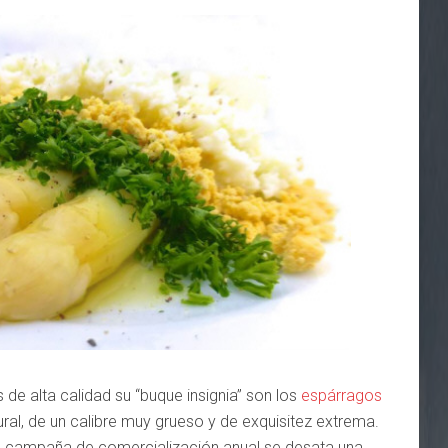
de alta calidad su “buque insignia” son los
espárragos
ural, de un calibre muy grueso y de exquisitez extrema.
 campaña de comercialización anual se desata una