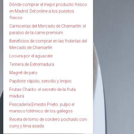
Dónde comprar el mejor producto fresco
en Madrid: Del online a los puestos
físicos
Carnicerías del Mercado de Chamartín: el
paraíso de la carne premium
Beneficios de comprar en las fruterías del
Mercado de Chamartín
Locura por el aguacate
Ternera de Extremadura
Magret de pato
Papillote: rápido, sencillo y limpio
Frutas Charito: el secreto de la fruta
madura
Pescadería Ernesto Prieto: pulpo el
marisco totémico de los gallegos
Receta de lomo de cordero pochado con
curry y lima asada