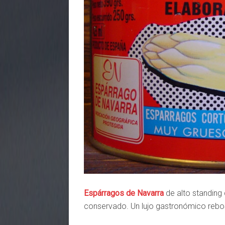
Espárragos de Navarra
de alto standing
conservado. Un lujo gastronómico rebos