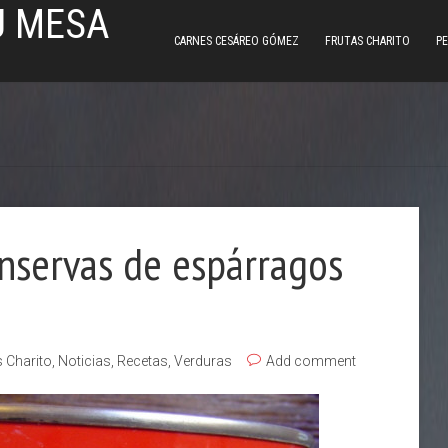
U MESA
CARNES CESÁREO GÓMEZ
FRUTAS CHARITO
PE
onservas de espárragos
s Charito
,
Noticias
,
Recetas
,
Verduras
Add comment