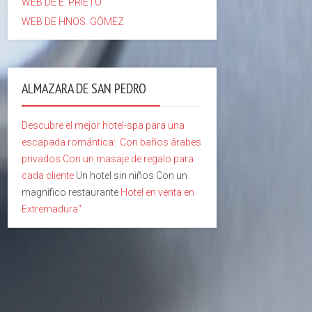
WEB DE E. PRIETO
WEB DE HNOS. GÓMEZ
ALMAZARA DE SAN PEDRO
Descubre el mejor hotel-spa para una
escapada romántica:
Con baños árabes
privados
Con un masaje de regalo para
cada cliente
Un hotel sin niños Con un
magnífico restaurante
Hotel en venta en
Extremadura"