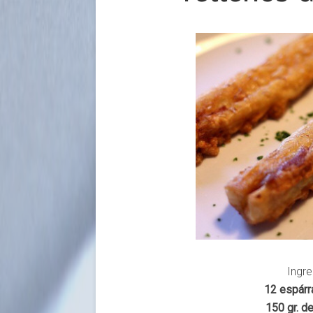
Ingre
12 espárr
150 gr. d