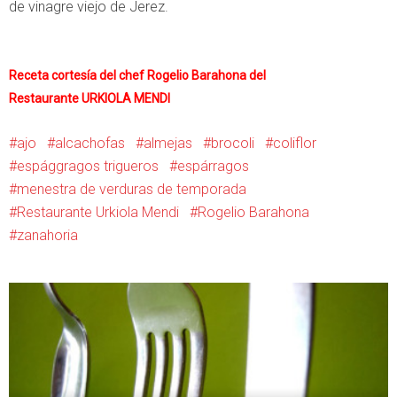
de vinagre viejo de Jerez.
Receta cortesía del chef Rogelio Barahona del
Restaurante
URKIOLA MENDI
ajo
alcachofas
almejas
brocoli
coliflor
espággragos trigueros
espárragos
menestra de verduras de temporada
Restaurante Urkiola Mendi
Rogelio Barahona
zanahoria