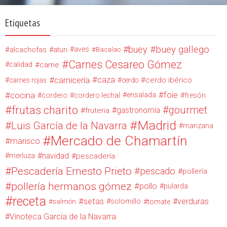
Etiquetas
buey
buey gallego
alcachofas
aves
atun
Bacalao
Carnes Cesareo Gómez
calidad
carne
carnicería
caza
cerdo ibérico
carnes rojas
cerdo
cocina
foie
ensalada
cordero
cordero lechal
fresón
frutas charito
gourmet
gastronomía
fruteria
Madrid
Luis García de la Navarra
manzana
Mercado de Chamartín
marisco
navidad
merluza
pescadería
Pescadería Ernesto Prieto
pescado
pollería
pollería hermanos gómez
pollo
pularda
receta
setas
verduras
solomillo
salmón
tomate
Vinoteca García de la Navarra