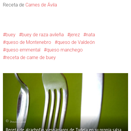
Receta de
Carnes de Ávila
buey
buey de raza avileña
jerez
nata
queso de Montenebro
queso de Valdeón
queso emmental
queso manchego
receta de carne de buey
Previous post
Receta de alcachofas y espárragos de Tudela en su propia salsa