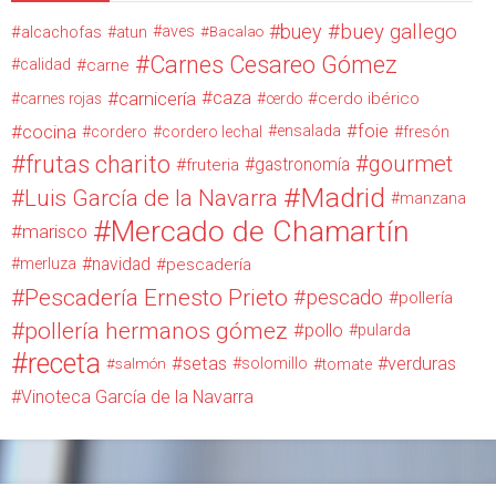
buey
buey gallego
alcachofas
aves
atun
Bacalao
Carnes Cesareo Gómez
calidad
carne
carnicería
caza
cerdo ibérico
carnes rojas
cerdo
cocina
foie
ensalada
cordero
cordero lechal
fresón
frutas charito
gourmet
gastronomía
fruteria
Madrid
Luis García de la Navarra
manzana
Mercado de Chamartín
marisco
navidad
merluza
pescadería
Pescadería Ernesto Prieto
pescado
pollería
pollería hermanos gómez
pollo
pularda
receta
setas
verduras
solomillo
salmón
tomate
Vinoteca García de la Navarra