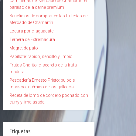
Carnicerías del Mercado de Chamartín: el
paraíso de la carne premium
Beneficios de comprar en las fruterías del
Mercado de Chamartín
Locura por el aguacate
Ternera de Extremadura
Magret de pato
Papillote: rápido, sencillo y limpio
Frutas Charito: el secreto de la fruta
madura
Pescadería Ernesto Prieto: pulpo el
marisco totémico de los gallegos
Receta de lomo de cordero pochado con
curry y lima asada
Etiquetas