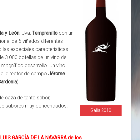
:
la y León.
Uva:
Tempranillo
con un
ional de 6 viñedos diferentes
las especiales características
de 3.000 botellas de un vino de
 magnífico desarrollo. Un vino
del director de campo
Jérome
Sardonia
).
de caza de tanto sabor,
 de sabores muy concentrados.
Galia 2010
er LUIS GARCÍA DE LA NAVARRA de los