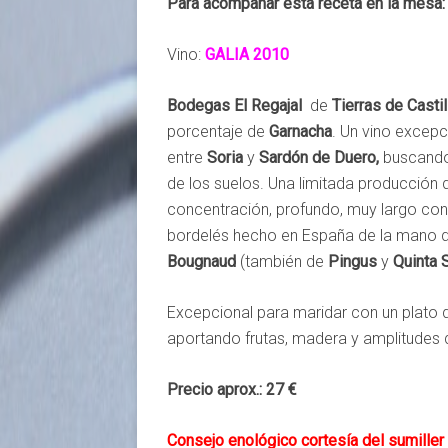
Para acompañar esta receta en la mesa
Vino:
GALIA 2010
Bodegas El Regajal
de
Tierras de Castil
porcentaje de
Garnacha
. Un vino excepc
entre
Soria
y
Sardón de Duero,
buscando 
de los suelos. Una limitada producción 
concentración, profundo, muy largo con
bordelés hecho en España de la mano 
Bougnaud
(también de
Pingus
y
Quinta 
Excepcional para maridar con un plato 
aportando frutas, madera y amplitudes
Precio aprox.: 27 €
Consejo enológico cortesía del sumill