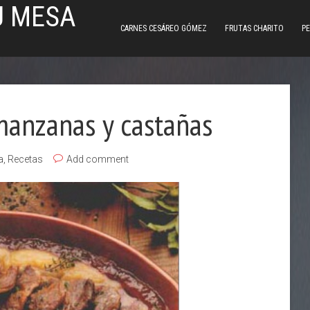
U MESA
CARNES CESÁREO GÓMEZ
FRUTAS CHARITO
PE
manzanas y castañas
a
,
Recetas
Add comment