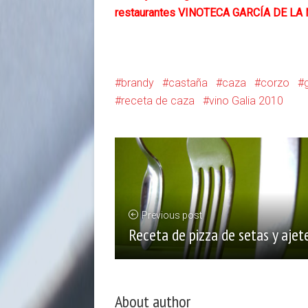
restaurantes
VINOTECA GARCÍA DE LA
brandy
castaña
caza
corzo
receta de caza
vino Galia 2010
Previous post
Receta de pizza de setas y ajet
About author