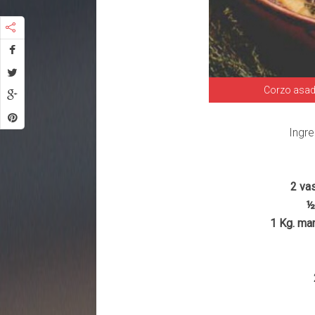
Corzo asad
Ingre
2 va
½
1 Kg. ma