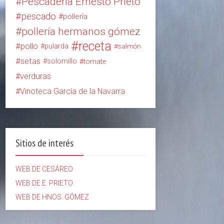
Pescadería Ernesto Prieto
pescado
pollería
pollería hermanos gómez
receta
pollo
pularda
salmón
setas
solomillo
tomate
verduras
Vinoteca García de la Navarra
Sitios de interés
WEB DE CESÁREO
WEB DE E. PRIETO
WEB DE HNOS. GÓMEZ