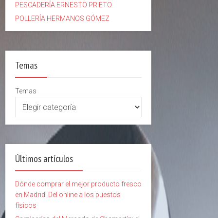
PESCADERÍA ERNESTO PRIETO
POLLERÍA HERMANOS GÓMEZ
Temas
Temas
Últimos artículos
Dónde comprar el mejor producto fresco
en Madrid: Del online a los puestos
físicos