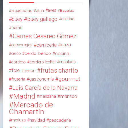
alcachofas
aves
atun
Bacalao
buey
buey gallego
calidad
carne
Carnes Cesareo Gómez
carnicería
caza
carnes rojas
cocina
cerdo ibérico
cerdo
ensalada
cordero
cordero lechal
frutas charito
foie
fresón
gourmet
gastronomía
fruteria
Luis García de la Navarra
Madrid
marisco
manzana
Mercado de
Chamartín
navidad
merluza
pescadería