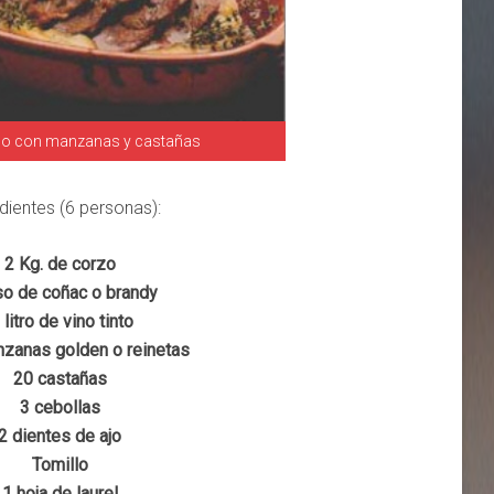
o con manzanas y castañas
dientes (6 personas):
2 Kg. de corzo
so de coñac o brandy
 litro de vino tinto
nzanas golden o reinetas
20 castañas
3 cebollas
2 dientes de ajo
Tomillo
1 hoja de laurel