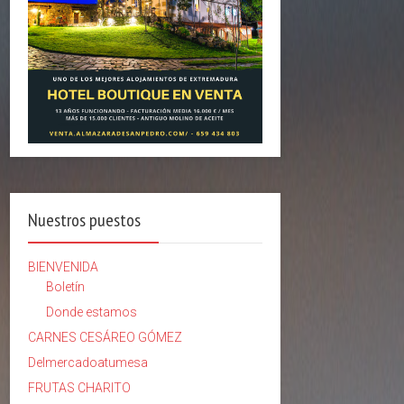
Nuestros puestos
BIENVENIDA
Boletín
Donde estamos
CARNES CESÁREO GÓMEZ
Delmercadoatumesa
FRUTAS CHARITO