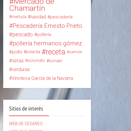
Mercado de
Chamartín
navidad
merluza
pescadería
Pescadería Ernesto Prieto
pescado
pollería
pollería hermanos gómez
receta
pollo
pularda
salmón
setas
solomillo
tomate
verduras
Vinoteca García de la Navarra
Sitios de interés
WEB DE CESÁREO