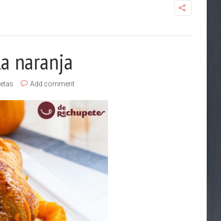
la naranja
etas
Add comment