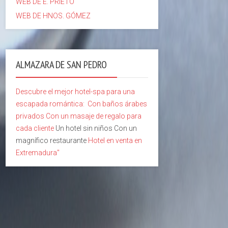
WEB DE E. PRIETO
WEB DE HNOS. GÓMEZ
ALMAZARA DE SAN PEDRO
Descubre el mejor hotel-spa para una
escapada romántica:
Con baños árabes
privados
Con un masaje de regalo para
cada cliente
Un hotel sin niños Con un
magnífico restaurante
Hotel en venta en
Extremadura"