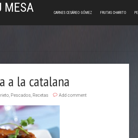
U MESA
CARNES CESÁREO GÓMEZ
FRUTAS CHARITO
PE
a a la catalana
rieto
,
Pescados
,
Recetas
Add comment