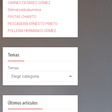
CARNES CESÁREO GÓMEZ
Delmercadoatumesa
FRUTAS CHARITO
PESCADERÍA ERNESTO PRIETO
POLLERÍA HERMANOS GÓMEZ
Temas
Temas
Últimos artículos