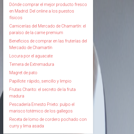
Dónde comprar el mejor producto fresco
en Madrid: Del online a los puestos
físicos
Carnicerías del Mercado de Chamartín: el
paraíso de la carne premium
Beneficios de comprar en las fruterías del
Mercado de Chamartín
Locura por el aguacate
Ternera de Extremadura
Magret de pato
Papillote: rápido, sencillo y limpio
Frutas Charito: el secreto de la fruta
madura
Pescadería Ernesto Prieto: pulpo el
marisco totémico de los gallegos
Receta de lomo de cordero pochado con
curry y lima asada