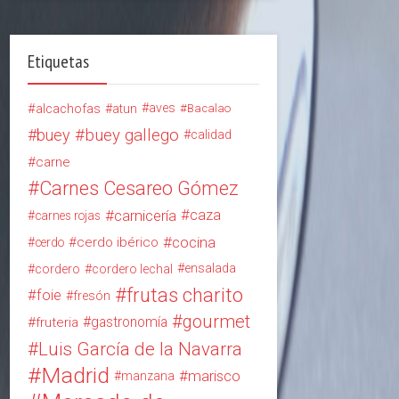
Etiquetas
alcachofas
aves
atun
Bacalao
buey
buey gallego
calidad
carne
Carnes Cesareo Gómez
carnicería
caza
carnes rojas
cocina
cerdo ibérico
cerdo
ensalada
cordero
cordero lechal
frutas charito
foie
fresón
gourmet
gastronomía
fruteria
Luis García de la Navarra
Madrid
marisco
manzana