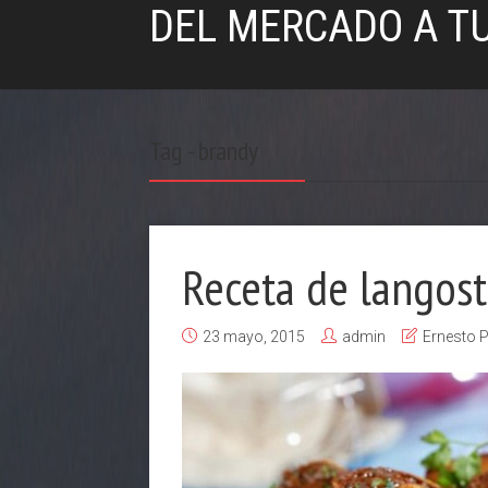
DEL MERCADO A T
Tag - brandy
Receta de langost
23 mayo, 2015
admin
Ernesto P