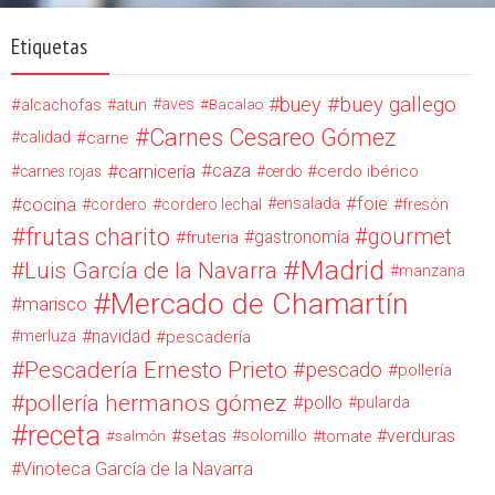
Etiquetas
buey
buey gallego
alcachofas
aves
atun
Bacalao
Carnes Cesareo Gómez
calidad
carne
carnicería
caza
cerdo ibérico
carnes rojas
cerdo
cocina
foie
ensalada
cordero
cordero lechal
fresón
frutas charito
gourmet
gastronomía
fruteria
Madrid
Luis García de la Navarra
manzana
Mercado de Chamartín
marisco
navidad
merluza
pescadería
Pescadería Ernesto Prieto
pescado
pollería
pollería hermanos gómez
pollo
pularda
receta
setas
verduras
solomillo
salmón
tomate
Vinoteca García de la Navarra