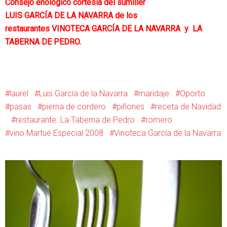
Consejo enológico cortesía del sumiller
LUIS GARCÍA DE LA NAVARRA de los
restaurantes
VINOTECA GARCÍA DE LA NAVARRA
y
LA
TABERNA DE PEDRO.
laurel
Luis García de la Navarra
maridaje
Oporto
pasas
pierna de cordero
piñones
receta de Navidad
restaurante. La Taberna de Pedro
romero
vino Martué Especial 2008
Vinoteca García de la Navarra