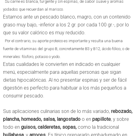
Su carne es blanca, turgente y sin espinas, de sabor suave y aromas
yodados que recuerdan al marisco.
Estamos ante un pescado blanco, magro, con un contenido
graso muy bajo, -inferior a los 2 gr. por cada 100 gr.-, por lo
que su valor calórico es muy reducido.
Por el contrario, su aporte proteico es importante y resulta una buena
fuente de vitaminas del grupo B, concretamente B3 y B12, ácido fólico, o de
.
minerales: fósforo, potasio o yodo
Estas cualidades le convierten en indicado en cualquier
menú, especialmente para aquellas personas que sigan
dietas hipocalóricas. Al no presentar espinas y ser de fácil
digestión es perfecto para habituar a los más pequeños a
consumir pescado.
Sus aplicaciones culinarias son de lo más variado,
rebozado,
plancha, horneado, salsa, langostado
o en
papillote
, y sobre
todo en
guisos, calderetas, sopas,
como la tradicional
bullabesa
, y
arroces
. Es típico prepararlo embadurnado en