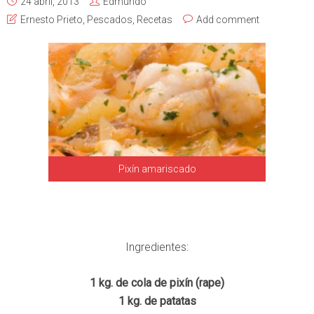
24 abril, 2013
Edmundo
Ernesto Prieto
,
Pescados
,
Recetas
Add comment
Pixín amariscado
Ingredientes:
1 kg. de cola de pixín (rape)
1 kg. de patatas