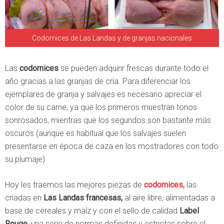
Codornices de Las Landas y de granjas nacionales
Las
codornices
se pueden adquirir frescas durante todo el
año gracias a las granjas de cría. Para diferenciar los
ejemplares de granja y salvajes es necesario apreciar el
color de su carne, ya que los primeros muestran tonos
sonrosados, mientras que los segundos son bastante más
oscuros (aunque es habitual que los salvajes suelen
presentarse en época de caza en los mostradores con todo
su plumaje).
Hoy les traemos las mejores piezas de
codornices,
las
criadas en
Las Landas francesas,
al aire libre, alimentadas a
base de cereales y maíz y con el sello de calidad
Label
Rouge,
una serie de normas definidas y estrictas sobre el