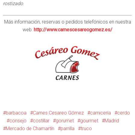
rostizado
.
Más información, reservas o pedidos telefónicos en nuestra
web:
http://www.carnescesareogomez.es/
barbacoa
Carnes Cesareo Gómez
carnicería
cerdo
consejo
costillar
gorumet
gourmet
Madrid
Mercado de Chamartín
parrilla
truco