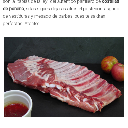
son la “tablas de la ley” del auténtico parrillero de
costillas
de porcino
, si las sigues dejarás atrás el posterior rasgado
de vestiduras y mesado de barbas, pues te saldrán
perfectas. Atento: