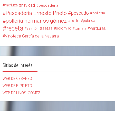
navidad
merluza
pescadería
Pescadería Ernesto Prieto
pescado
pollería
pollería hermanos gómez
pollo
pularda
receta
setas
verduras
solomillo
salmón
tomate
Vinoteca García de la Navarra
Sitios de interés
WEB DE CESÁREO
WEB DE E. PRIETO
WEB DE HNOS. GÓMEZ