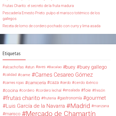
Frutas Charito: el secreto de la fruta madura
Pescadería Ernesto Prieto: pulpo el marisco totémico de los
gallegos
Receta de lomo de cordero pochado con curry y lima asada
Etiquetas
buey
buey gallego
alcachofas
aves
atun
Bacalao
Carnes Cesareo Gómez
calidad
carne
carnicería
caza
cerdo ibérico
carnes rojas
cerdo
cocina
foie
ensalada
cordero
cordero lechal
fresón
frutas charito
gourmet
gastronomía
fruteria
Madrid
Luis García de la Navarra
manzana
Mercado de Chamartín
marisco