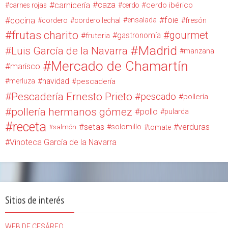
carnicería
caza
cerdo ibérico
carnes rojas
cerdo
cocina
foie
ensalada
cordero
cordero lechal
fresón
frutas charito
gourmet
gastronomía
fruteria
Madrid
Luis García de la Navarra
manzana
Mercado de Chamartín
marisco
navidad
merluza
pescadería
Pescadería Ernesto Prieto
pescado
pollería
pollería hermanos gómez
pollo
pularda
receta
setas
verduras
solomillo
salmón
tomate
Vinoteca García de la Navarra
Sitios de interés
WEB DE CESÁREO