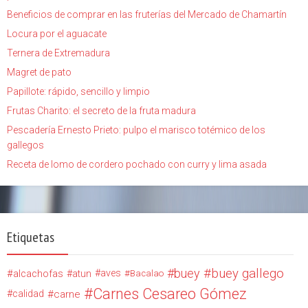
Beneficios de comprar en las fruterías del Mercado de Chamartín
Locura por el aguacate
Ternera de Extremadura
Magret de pato
Papillote: rápido, sencillo y limpio
Frutas Charito: el secreto de la fruta madura
Pescadería Ernesto Prieto: pulpo el marisco totémico de los
gallegos
Receta de lomo de cordero pochado con curry y lima asada
Etiquetas
buey
buey gallego
alcachofas
aves
atun
Bacalao
Carnes Cesareo Gómez
calidad
carne