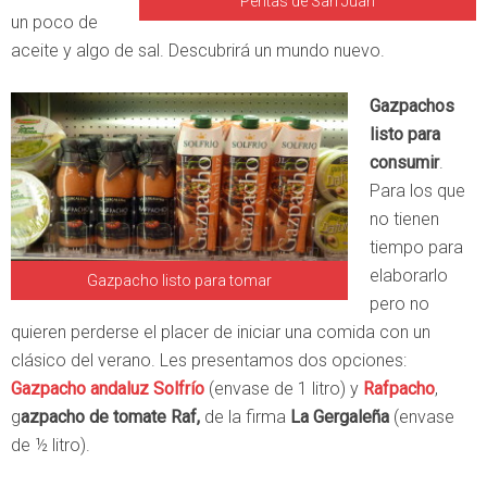
Peritas de San Juan
un poco de
aceite y algo de sal. Descubrirá un mundo nuevo.
Gazpachos
listo para
consumir
.
Para los que
no tienen
tiempo para
elaborarlo
Gazpacho listo para tomar
pero no
quieren perderse el placer de iniciar una comida con un
clásico del verano. Les presentamos dos opciones:
Gazpacho andaluz Solfrío
(envase de 1 litro) y
Rafpacho
,
g
azpacho de tomate Raf,
de la firma
La Gergaleña
(envase
de ½ litro).