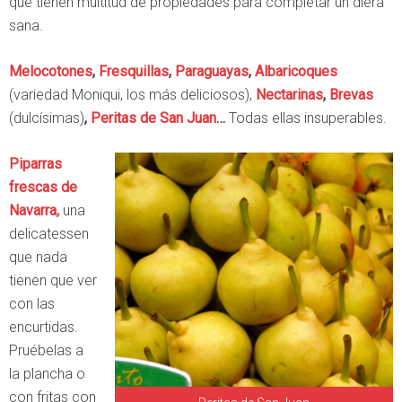
que tienen multitud de propiedades para completar un diera
sana.
Melocotones
,
Fresquillas
,
Paraguayas
,
Albaricoques
(variedad Moniqui, los más deliciosos),
Nectarinas
,
Brevas
(dulcísimas)
,
Peritas de San Juan
…
Todas ellas insuperables.
Piparras
frescas de
Navarra,
una
delicatessen
que nada
tienen que ver
con las
encurtidas.
Pruébelas a
la plancha o
con fritas con