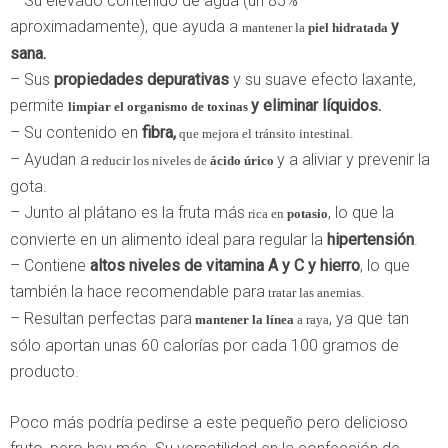
– Su elevado contenido de agua (un 85%
aproximadamente), que ayuda a
y
mantener la
piel hidratada
sana.
– Sus
propiedades depurativas
y su suave efecto laxante,
permite
y eliminar líquidos.
limpiar el organismo de toxinas
– Su contenido en
fibra,
.
que mejora
el tránsito intestinal
– Ayudan a
y a aliviar y prevenir la
reducir los niveles de
ácido úrico
gota.
– Junto al plátano es la fruta más
, lo que la
rica en
potasio
convierte en un alimento ideal para regular la
hipertensión
.
– Contiene
altos niveles de vitamina A y C y hierro
, lo que
también la hace recomendable para
.
tratar las anemias
– Resultan perfectas para
, ya que tan
mantener la línea
a raya
sólo aportan unas 60 calorías por cada 100 gramos de
producto.
Poco más podría pedirse a este pequeño pero delicioso