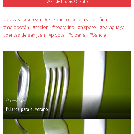
Web de Frutas Charito
brevas
cereza
Gazpacho
judía verde fina
melocotón
melón
nectarina
nispero
paraguaya
peritas de san juan
picota
piparra
Sandía
Previous post
Pularda para el verano