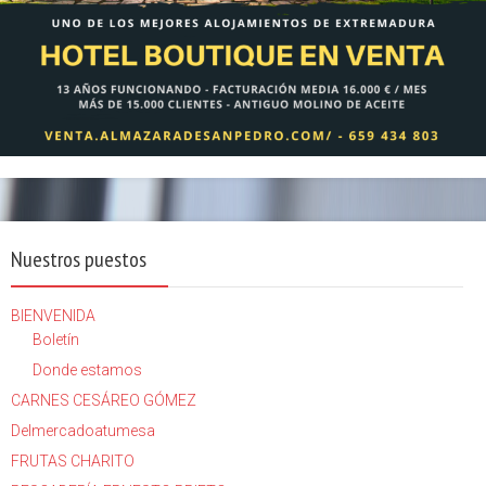
Nuestros puestos
BIENVENIDA
Boletín
Donde estamos
CARNES CESÁREO GÓMEZ
Delmercadoatumesa
FRUTAS CHARITO