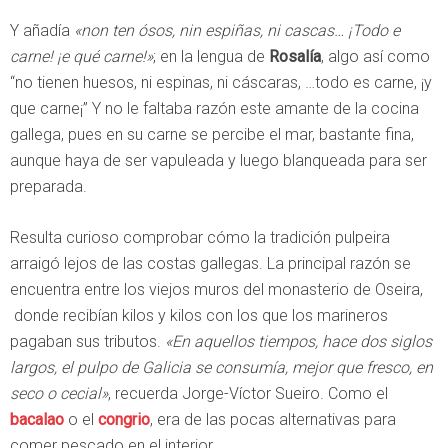
Y añadía
«non ten ósos, nin espiñas, ni cascas… ¡Todo e
carne! ¡e qué carne!»
; en la lengua de
Rosalía
, algo así como
“no tienen huesos, ni espinas, ni cáscaras, …todo es carne, ¡y
que carne¡” Y no le faltaba razón este amante de la cocina
gallega, pues en su carne se percibe el mar, bastante fina,
aunque haya de ser vapuleada y luego blanqueada para ser
preparada.
Resulta curioso comprobar cómo la tradición pulpeira
arraigó lejos de las costas gallegas. La principal razón se
encuentra entre los viejos muros del monasterio de Oseira,
donde recibían kilos y kilos con los que los marineros
pagaban sus tributos.
«En aquellos tiempos, hace dos siglos
largos, el pulpo de Galicia se consumía, mejor que fresco, en
seco o cecial»
, recuerda Jorge-Víctor Sueiro. Como el
bacalao
o el
congrio
, era de las pocas alternativas para
comer pescado en el interior.