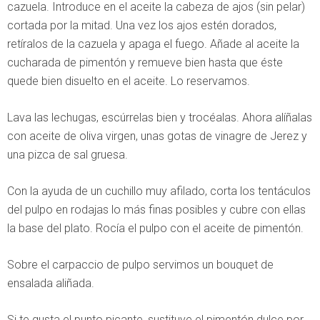
cazuela. Introduce en el aceite la cabeza de ajos (sin pelar)
cortada por la mitad. Una vez los ajos estén dorados,
retíralos de la cazuela y apaga el fuego. Añade al aceite la
cucharada de pimentón y remueve bien hasta que éste
quede bien disuelto en el aceite. Lo reservamos.
Lava las lechugas, escúrrelas bien y trocéalas. Ahora alíñalas
con aceite de oliva virgen, unas gotas de vinagre de Jerez y
una pizca de sal gruesa.
Con la ayuda de un cuchillo muy afilado, corta los tentáculos
del pulpo en rodajas lo más finas posibles y cubre con ellas
la base del plato. Rocía el pulpo con el aceite de pimentón.
Sobre el carpaccio de pulpo servimos un bouquet de
ensalada aliñada.
Si te gusta el punto picante, sustituye el pimentón dulce por