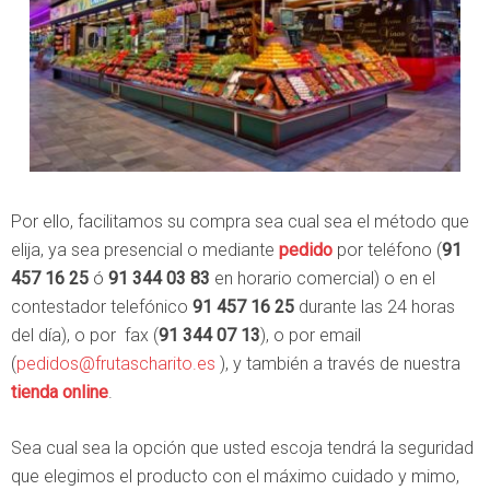
Por ello, facilitamos su compra sea cual sea el método que
elija, ya sea presencial o mediante
pedido
por teléfono (
91
457 16 25
ó
91 344 03 83
en horario comercial) o en el
contestador telefónico
91 457 16 25
durante las 24 horas
del día), o por fax (
91 344 07 13
), o por email
(
pedidos@frutascharito.es
), y también a través de nuestra
tienda online
.
Sea cual sea la opción que usted escoja tendrá la seguridad
que elegimos el producto con el máximo cuidado y mimo,