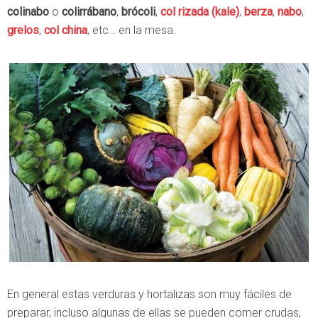
colinabo
o
colirrábano
,
brócoli
,
col rizada (kale)
,
berza
,
nabo
,
grelos
,
col china
, etc… en la mesa.
En general estas verduras y hortalizas son muy fáciles de
preparar, incluso algunas de ellas se pueden comer crudas,