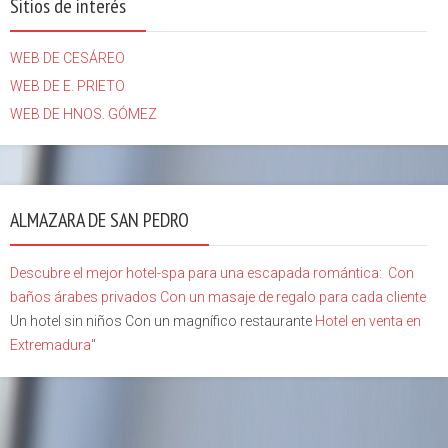
Sitios de interés
WEB DE CESÁREO
WEB DE E. PRIETO
WEB DE HNOS. GÓMEZ
ALMAZARA DE SAN PEDRO
Descubre el mejor hotel-spa para una escapada romántica:
Con
baños árabes privados
Con un masaje de regalo para cada cliente
Un hotel sin niños Con un magnífico restaurante
Hotel en venta en
Extremadura"