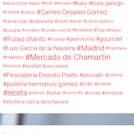
buey
buey gallego
alcachofas
aves
atun
Bacalao
Carnes Cesareo Gómez
calidad
carne
carnicería
caza
cerdo ibérico
carnes rojas
cerdo
cocina
foie
ensalada
cordero
cordero lechal
fresón
frutas charito
gourmet
gastronomía
fruteria
Madrid
Luis García de la Navarra
manzana
Mercado de Chamartín
marisco
navidad
merluza
pescadería
Pescadería Ernesto Prieto
pescado
pollería
pollería hermanos gómez
pollo
pularda
receta
setas
verduras
solomillo
salmón
tomate
Vinoteca García de la Navarra