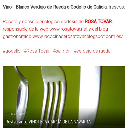
Vino- Blanco Verdejo de Rueda o Godello de Galicia,
frescos.
Receta y consejo enológico cortesía de
ROSA TOVAR
,
responsable de la web
www.rosatovar.net
y del blog
gastronómico
www.lacocinaderosatovar.blogspot.com.es/
godello
Rosa Tovar
salmón
verdejo de rueda
Previous post
Restaurante VINOTECA GARCÍA DE LA NAVARRA