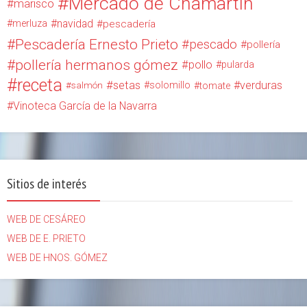
Mercado de Chamartín
marisco
navidad
merluza
pescadería
Pescadería Ernesto Prieto
pescado
pollería
pollería hermanos gómez
pollo
pularda
receta
setas
verduras
solomillo
salmón
tomate
Vinoteca García de la Navarra
Sitios de interés
WEB DE CESÁREO
WEB DE E. PRIETO
WEB DE HNOS. GÓMEZ