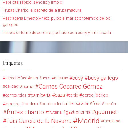
Papillote: rápido, sencillo y limpio
Frutas Charito: el secreto de la fruta madura
Pescadería Ernesto Prieto: pulpo el marisco totémico de los
gallegos
Receta de lomo de cordero pochado con curry y lima asada
Etiquetas
buey
buey gallego
alcachofas
aves
atun
Bacalao
Carnes Cesareo Gómez
calidad
carne
carnicería
caza
cerdo ibérico
carnes rojas
cerdo
cocina
foie
ensalada
cordero
cordero lechal
fresón
frutas charito
gourmet
gastronomía
fruteria
Madrid
Luis García de la Navarra
manzana