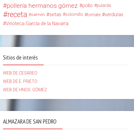
pollería hermanos gómez
pollo
pularda
receta
setas
verduras
solomillo
salmón
tomate
Vinoteca García de la Navarra
Sitios de interés
WEB DE CESÁREO
WEB DE E. PRIETO
WEB DE HNOS. GÓMEZ
ALMAZARA DE SAN PEDRO