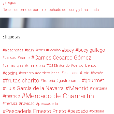
gallegos
Receta de lomo de cordero pochado con curry y lima asada
Etiquetas
buey
buey gallego
alcachofas
aves
atun
Bacalao
Carnes Cesareo Gómez
calidad
carne
carnicería
caza
cerdo ibérico
carnes rojas
cerdo
cocina
foie
ensalada
cordero
cordero lechal
fresón
frutas charito
gourmet
gastronomía
fruteria
Madrid
Luis García de la Navarra
manzana
Mercado de Chamartín
marisco
navidad
merluza
pescadería
Pescadería Ernesto Prieto
pescado
pollería