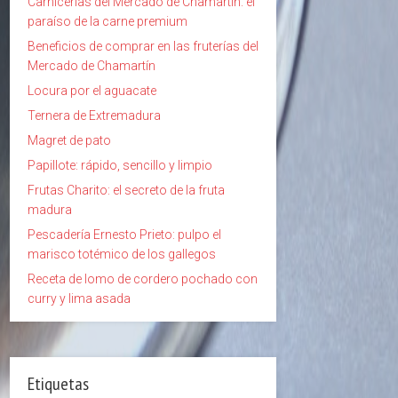
Carnicerías del Mercado de Chamartín: el
paraíso de la carne premium
Beneficios de comprar en las fruterías del
Mercado de Chamartín
Locura por el aguacate
Ternera de Extremadura
Magret de pato
Papillote: rápido, sencillo y limpio
Frutas Charito: el secreto de la fruta
madura
Pescadería Ernesto Prieto: pulpo el
marisco totémico de los gallegos
Receta de lomo de cordero pochado con
curry y lima asada
Etiquetas