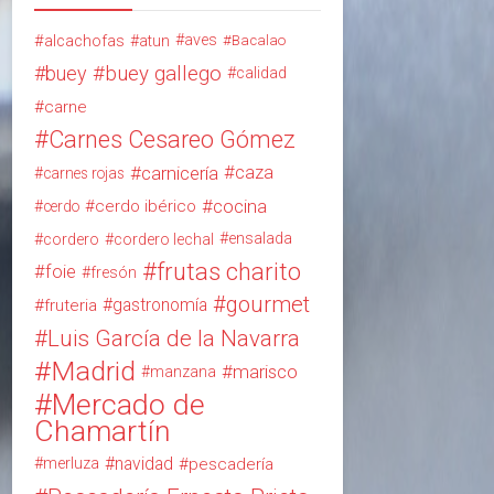
alcachofas
aves
atun
Bacalao
buey
buey gallego
calidad
carne
Carnes Cesareo Gómez
carnicería
caza
carnes rojas
cocina
cerdo ibérico
cerdo
ensalada
cordero
cordero lechal
frutas charito
foie
fresón
gourmet
gastronomía
fruteria
Luis García de la Navarra
Madrid
marisco
manzana
Mercado de
Chamartín
navidad
merluza
pescadería