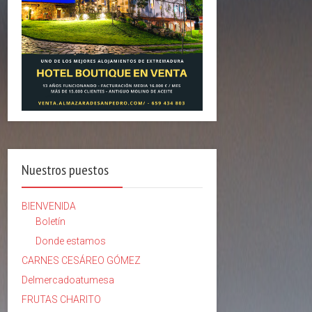
Nuestros puestos
BIENVENIDA
Boletín
Donde estamos
CARNES CESÁREO GÓMEZ
Delmercadoatumesa
FRUTAS CHARITO