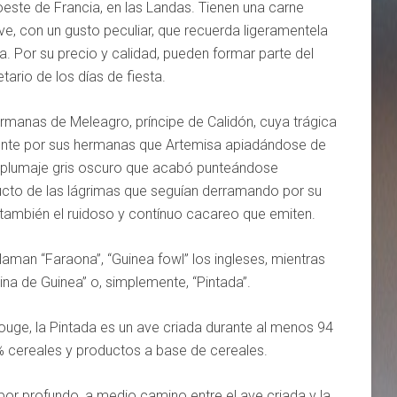
oeste de Francia, en las Landas. Tienen una carne
ve, con un gusto peculiar, que recuerda ligeramentela
a. Por su precio y calidad, pueden formar parte del
tario de los días de fiesta.
rmanas de Meleagro, príncipe de Calidón, cuya trágica
ente por sus hermanas que Artemisa apiadándose de
de plumaje gris oscuro que acabó punteándose
cto de las lágrimas que seguían derramando por su
también el ruidoso y contínuo cacareo que emiten.
llaman “Faraona”, “Guinea fowl” los ingleses, mientras
na de Guinea” o, simplemente, “Pintada”.
uge, la Pintada es un ave criada durante al menos 94
 cereales y productos a base de cereales.
or profundo, a medio camino entre el ave criada y la