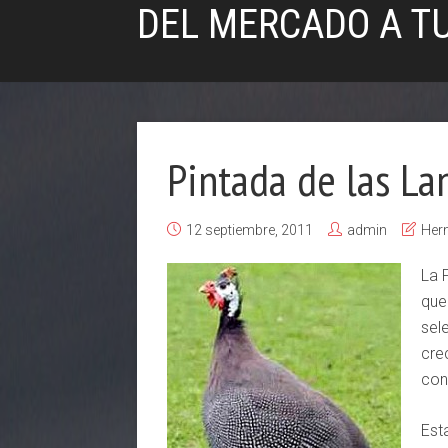
DEL MERCADO A T
Pintada de las La
12 septiembre, 2011
admin
Her
La 
que
sel
cre
con
Est