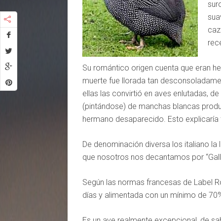
sur
sua
caz
rece
Su romántico origen cuenta que eran he
muerte fue llorada tan desconsoladam
ellas las convirtió en aves enlutadas, 
(pintándose) de manchas blancas produ
hermano desaparecido. Esto explicaría 
De denominación diversa los italiano la 
que nosotros nos decantamos por “Galli
Según las normas francesas de Label Ro
días y alimentada con un mínimo de 70%
Es un ave realmente excepcional, de sab