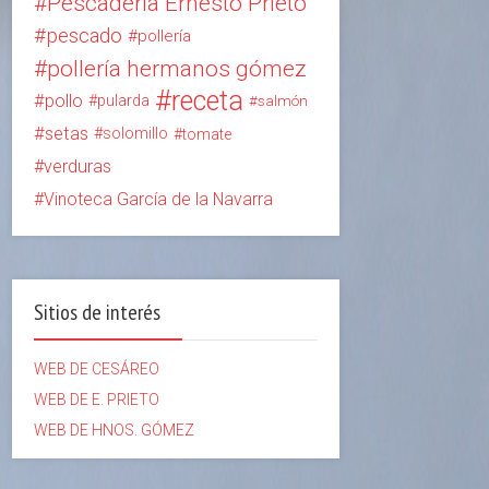
Pescadería Ernesto Prieto
pescado
pollería
pollería hermanos gómez
receta
pollo
pularda
salmón
setas
solomillo
tomate
verduras
Vinoteca García de la Navarra
Sitios de interés
WEB DE CESÁREO
WEB DE E. PRIETO
WEB DE HNOS. GÓMEZ