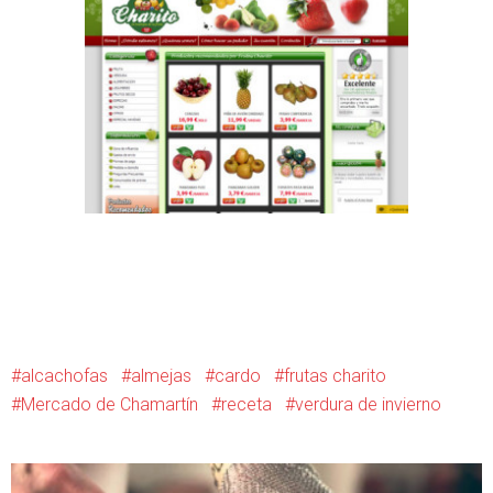
alcachofas
almejas
cardo
frutas charito
Mercado de Chamartín
receta
verdura de invierno