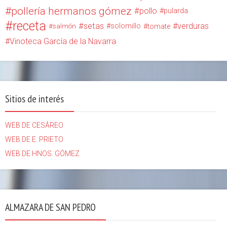
pollería hermanos gómez
pollo
pularda
receta
setas
verduras
solomillo
salmón
tomate
Vinoteca García de la Navarra
Sitios de interés
WEB DE CESÁREO
WEB DE E. PRIETO
WEB DE HNOS. GÓMEZ
ALMAZARA DE SAN PEDRO