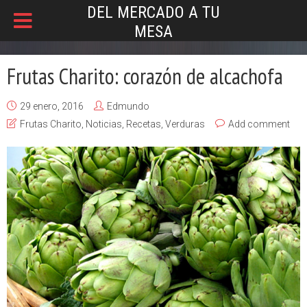
DEL MERCADO A TU
MESA
Frutas Charito: corazón de alcachofa
29 enero, 2016
Edmundo
Frutas Charito
,
Noticias
,
Recetas
,
Verduras
Add comment