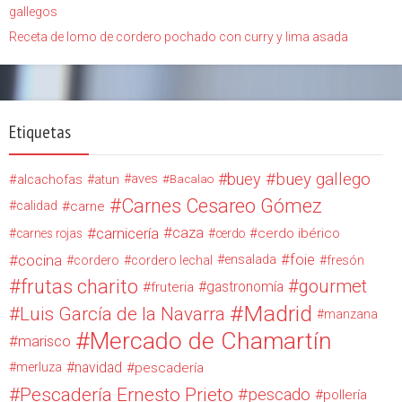
gallegos
Receta de lomo de cordero pochado con curry y lima asada
Etiquetas
buey
buey gallego
alcachofas
aves
atun
Bacalao
Carnes Cesareo Gómez
calidad
carne
carnicería
caza
cerdo ibérico
carnes rojas
cerdo
cocina
foie
ensalada
cordero
cordero lechal
fresón
frutas charito
gourmet
gastronomía
fruteria
Madrid
Luis García de la Navarra
manzana
Mercado de Chamartín
marisco
navidad
merluza
pescadería
Pescadería Ernesto Prieto
pescado
pollería