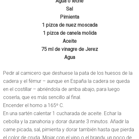
Agua o leche
Sal
Pimienta
1 pizca de nuez moscada
1 pizca de canela molida
Aceite
75 ml de vinagre de Jerez
Agua
Pedir al carnicero que deshuese la pata de los huesos de la
cadera y el fémur – aunque en España la cadera se queda
en el costillar – abriéndola de arriba abajo, para luego
coserla, que es más sencillo al final.
Encender el horno a 165º C.
En una sartén calentar 1 cucharada de aceite. Echar la
cebolla y la zanahoria y dorar durante 3 minutos. Añadir la
carne picada, sal, pimienta y dorar también hasta que pierda
el color de cruda. Mojar con el vino o el brandy, un poco de