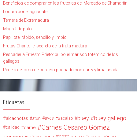
Beneficios de comprar en las fruterías del Mercado de Chamartín
Locura por el aguacate
Ternera de Extremadura
Magret de pato
Papillote: rápido, sencillo y limpio
Frutas Charito: el secreto de la fruta madura
Pescadería Ernesto Prieto: pulpo el marisco totémico de los
gallegos
Receta de lomo de cordero pochado con curry y lima asada
Etiquetas
buey
buey gallego
alcachofas
aves
atun
Bacalao
Carnes Cesareo Gómez
calidad
carne
carnicería
caza
cerdo ibérico
carnes rojas
cerdo