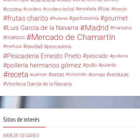
cocina
foie
ensalada
cordero
cordero lechal
fresón
frutas charito
gourmet
gastronomía
fruteria
Madrid
Luis García de la Navarra
manzana
Mercado de Chamartín
marisco
navidad
merluza
pescadería
Pescadería Ernesto Prieto
pescado
pollería
pollería hermanos gómez
pollo
pularda
receta
setas
verduras
solomillo
salmón
tomate
Vinoteca García de la Navarra
Sitios de interés
WEB DE CESÁREO