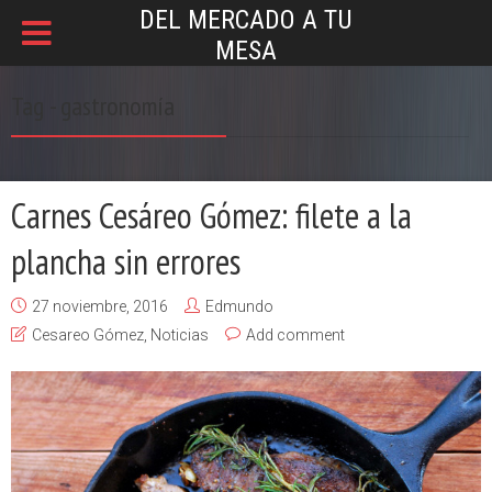
DEL MERCADO A TU
MESA
Tag - gastronomía
Carnes Cesáreo Gómez: filete a la
plancha sin errores
27 noviembre, 2016
Edmundo
Cesareo Gómez
,
Noticias
Add comment