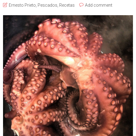
Ernesto Prieto
,
Pescados
,
Recetas
Add comment