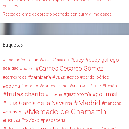
gallegos
Receta de lomo de cordero pochado con curry y lima asada
Etiquetas
buey
buey gallego
alcachofas
aves
atun
Bacalao
Carnes Cesareo Gómez
calidad
carne
carnicería
caza
cerdo ibérico
carnes rojas
cerdo
cocina
foie
ensalada
cordero
cordero lechal
fresón
frutas charito
gourmet
gastronomía
fruteria
Madrid
Luis García de la Navarra
manzana
Mercado de Chamartín
marisco
navidad
merluza
pescadería