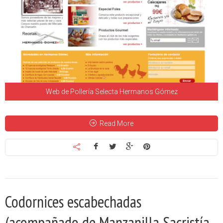
Web de Pollería Selecta Hermanos Gómez
Read More
Codornices escabechadas
(acompañado de Manzanilla Sacristía