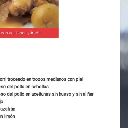
 con aceitunas y limón
orri troceado en trozos medianos con piel
eso del pollo en cebollas
eso del pollo en aceitunas sin hueso y sin aliñar
jo
 azafrán
un limón