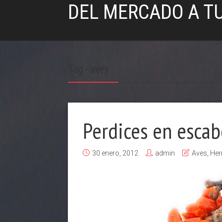
DEL MERCADO A T
Tag - aves
Perdices en esca
30 enero, 2012
admin
Aves
,
He