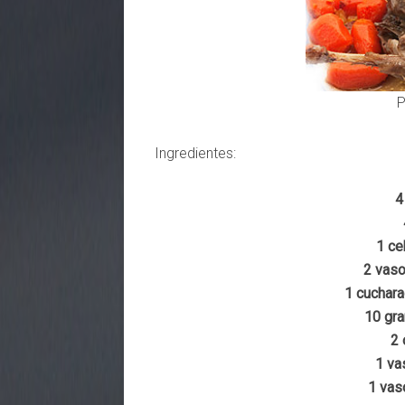
P
Ingredientes:
4
1 ce
2 vaso
1 cuchara
10 gra
2 
1 va
1 vas