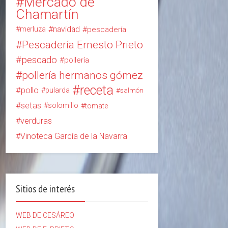
Mercado de
Chamartín
navidad
merluza
pescadería
Pescadería Ernesto Prieto
pescado
pollería
pollería hermanos gómez
receta
pollo
pularda
salmón
setas
solomillo
tomate
verduras
Vinoteca García de la Navarra
Sitios de interés
WEB DE CESÁREO