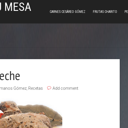
U MESA
CARNES CESÁREO GÓMEZ
FRUTAS CHARITO
PE
beche
rmanos Gómez
,
Recetas
Add comment