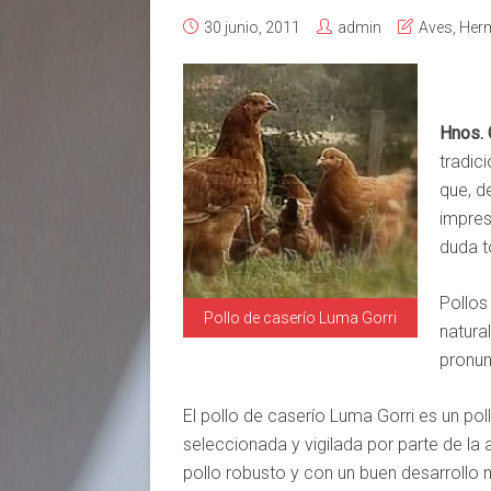
30 junio, 2011
admin
Aves
,
Her
Hnos.
tradic
que, d
impres
duda t
Pollos
Pollo de caserío Luma Gorri
natura
pronun
El pollo de caserío Luma Gorri es un po
seleccionada y vigilada por parte de la 
pollo robusto y con un buen desarrollo 