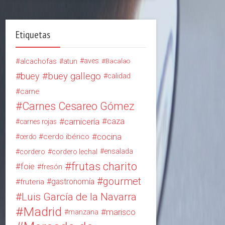
Etiquetas
alcachofas
aves
atun
Bacalao
buey
buey gallego
calidad
carne
Carnes Cesareo Gómez
carnicería
caza
carnes rojas
cocina
cerdo ibérico
cerdo
ensalada
cordero
cordero lechal
frutas charito
foie
fresón
gourmet
gastronomía
fruteria
Luis García de la Navarra
Madrid
marisco
manzana