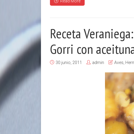
Read More
Receta Veraniega:
Gorri con aceitun
30 junio, 2011
admin
Aves
,
Her