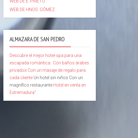
WEB DE E. PRIETO
WEB DE HNOS. GÓMEZ
ALMAZARA DE SAN PEDRO
Descubre el mejor hotel-spa para una
escapada romántica:
Con baños árabes
privados
Con un masaje de regalo para
cada cliente
Un hotel sin niños Con un
magnífico restaurante
Hotel en venta en
Extremadura"