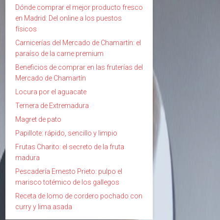
Dónde comprar el mejor producto fresco
en Madrid: Del online a los puestos
físicos
Carnicerías del Mercado de Chamartín: el
paraíso de la carne premium
Beneficios de comprar en las fruterías del
Mercado de Chamartín
Locura por el aguacate
Ternera de Extremadura
Magret de pato
Papillote: rápido, sencillo y limpio
Frutas Charito: el secreto de la fruta
madura
Pescadería Ernesto Prieto: pulpo el
marisco totémico de los gallegos
Receta de lomo de cordero pochado con
curry y lima asada