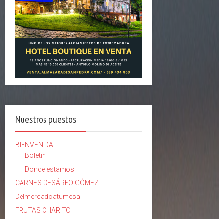
Nuestros puestos
BIENVENIDA
Boletín
Donde estamos
CARNES CESÁREO GÓMEZ
Delmercadoatumesa
FRUTAS CHARITO