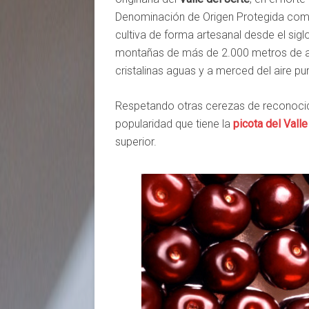
Denominación de Origen Protegida como 
cultiva de forma artesanal desde el sigl
montañas de más de 2.000 metros de alti
cristalinas aguas y a merced del aire p
Respetando otras cerezas de reconocido
popularidad que tiene la
picota del Valle
superior.