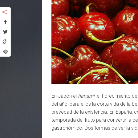
En Japón el
hanami
, el florecimiento 
del año, para ellos la corta vida de la be
brevedad de la existencia. En España, 
temporada del fruto para convertir la ce
gastronómico. Dos formas de ver la vid