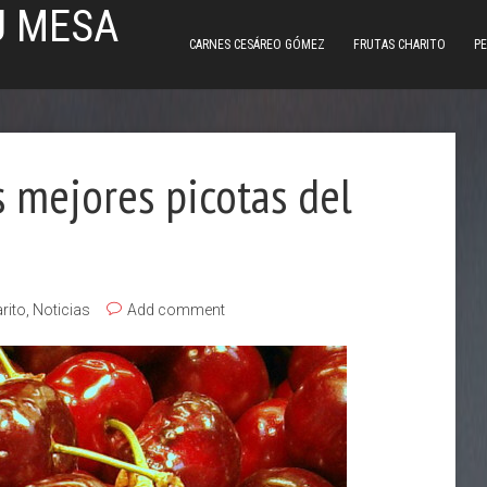
U MESA
CARNES CESÁREO GÓMEZ
FRUTAS CHARITO
PE
s mejores picotas del
rito
,
Noticias
Add comment