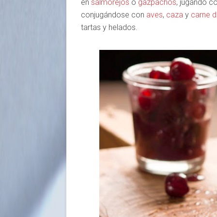
en
salmorejos
o
gazpachos
, jugando co
conjugándose con
aves
,
caza
y
carne d
tartas y helados.