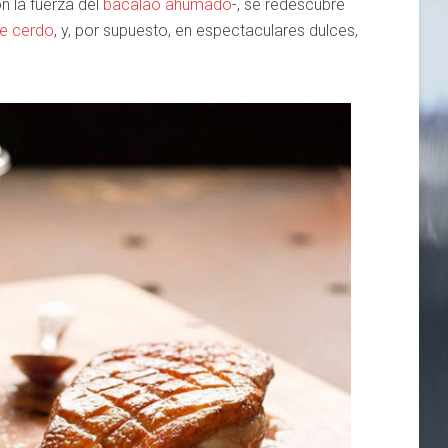
n la fuerza del
bacalao ahumado
-, se redescubre
e cerdo
, y, por supuesto, en espectaculares dulces,