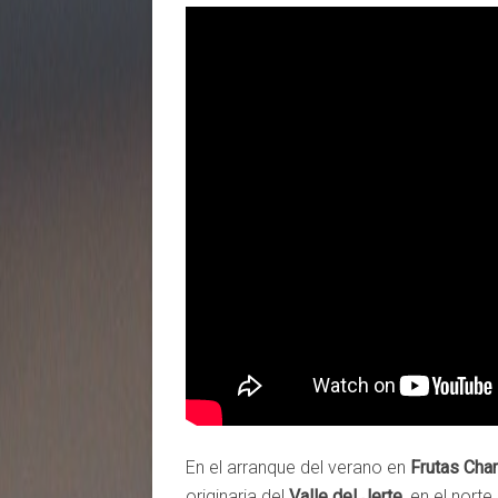
En el arranque del verano en
Frutas Char
originaria del
Valle del Jerte
, en el nort