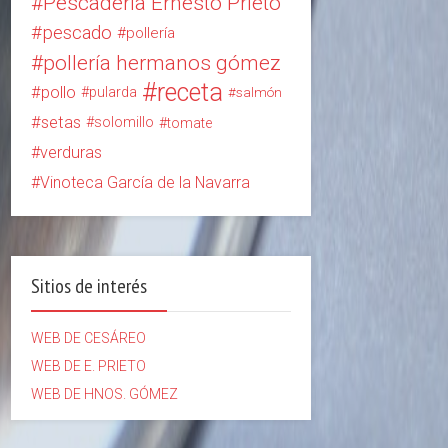
Pescadería Ernesto Prieto
pescado
pollería
pollería hermanos gómez
receta
pollo
pularda
salmón
setas
solomillo
tomate
verduras
Vinoteca García de la Navarra
Sitios de interés
WEB DE CESÁREO
WEB DE E. PRIETO
WEB DE HNOS. GÓMEZ