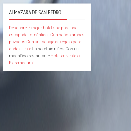
ALMAZARA DE SAN PEDRO
Descubre el mejor hotel-spa para una
escapada romántica:
Con baños árabes
privados
Con un masaje de regalo para
cada cliente
Un hotel sin niños Con un
magnífico restaurante
Hotel en venta en
Extremadura"