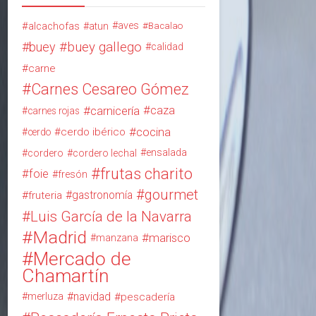
alcachofas
aves
atun
Bacalao
buey
buey gallego
calidad
carne
Carnes Cesareo Gómez
carnicería
caza
carnes rojas
cocina
cerdo ibérico
cerdo
ensalada
cordero
cordero lechal
frutas charito
foie
fresón
gourmet
gastronomía
fruteria
Luis García de la Navarra
Madrid
marisco
manzana
Mercado de
Chamartín
navidad
merluza
pescadería