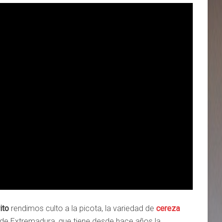
ito
rendimos culto a la picota, la variedad de
cereza
e de Extremadura, que tiene desde hace años la