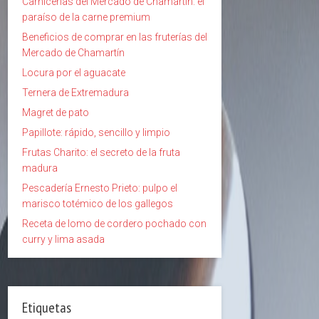
Carnicerías del Mercado de Chamartín: el
paraíso de la carne premium
Beneficios de comprar en las fruterías del
Mercado de Chamartín
Locura por el aguacate
Ternera de Extremadura
Magret de pato
Papillote: rápido, sencillo y limpio
Frutas Charito: el secreto de la fruta
madura
Pescadería Ernesto Prieto: pulpo el
marisco totémico de los gallegos
Receta de lomo de cordero pochado con
curry y lima asada
Etiquetas