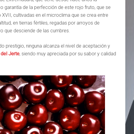
garantía de la perfección de este rojo fruto, que se
o XVII, cultivadas en el microclima que se crea entre
tud, en tierras fértiles, regadas por arroyos de
uro que desciende de las cumbres.
 prestigio, ninguna alcanza el nivel de aceptación y
 del Jerte
, siendo muy apreciada por su sabor y calidad