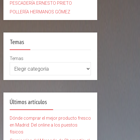
PESCADERÍA ERNESTO PRIETO
POLLERÍA HERMANOS GÓMEZ
Temas
Temas
Últimos artículos
Dónde comprar el mejor producto fresco
en Madrid: Del online a los puestos
físicos