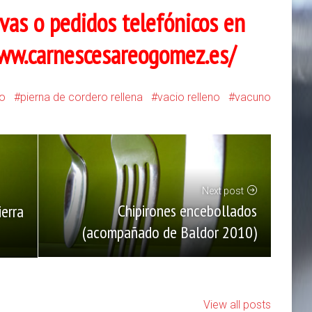
vas o pedidos telefónicos en
ww.carnescesareogomez.es/
no
pierna de cordero rellena
vacio relleno
vacuno
Next post
Chipirones encebollados
erra
(acompañado de Baldor 2010)
View all posts