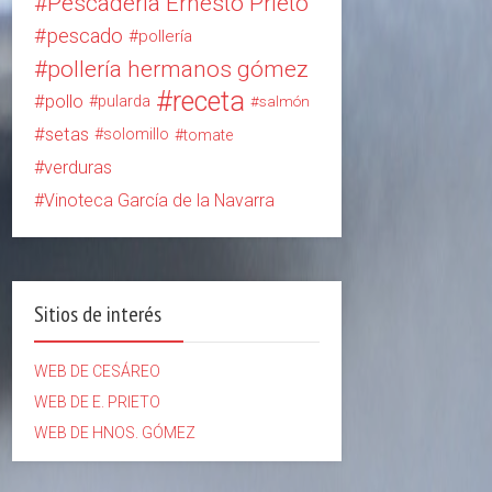
Pescadería Ernesto Prieto
pescado
pollería
pollería hermanos gómez
receta
pollo
pularda
salmón
setas
solomillo
tomate
verduras
Vinoteca García de la Navarra
Sitios de interés
WEB DE CESÁREO
WEB DE E. PRIETO
WEB DE HNOS. GÓMEZ