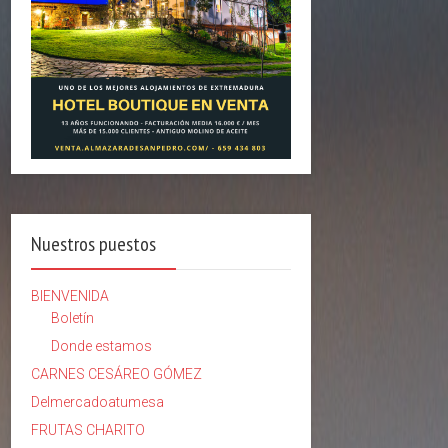
Nuestros puestos
BIENVENIDA
Boletín
Donde estamos
CARNES CESÁREO GÓMEZ
Delmercadoatumesa
FRUTAS CHARITO