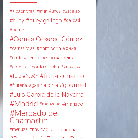
alcachofas
aves
atun
Bacalao
buey
buey gallego
calidad
carne
Carnes Cesareo Gómez
carnicería
caza
carnes rojas
cocina
cerdo ibérico
cerdo
ensalada
cordero
cordero lechal
frutas charito
foie
fresón
gourmet
gastronomía
fruteria
Luis García de la Navarra
Madrid
marisco
manzana
Mercado de
Chamartín
navidad
merluza
pescadería