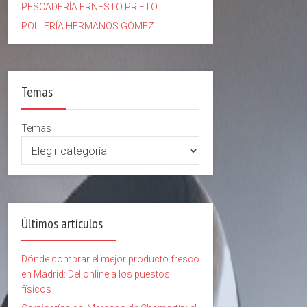
PESCADERÍA ERNESTO PRIETO
POLLERÍA HERMANOS GÓMEZ
Temas
Temas
Últimos artículos
Dónde comprar el mejor producto fresco
en Madrid: Del online a los puestos
físicos