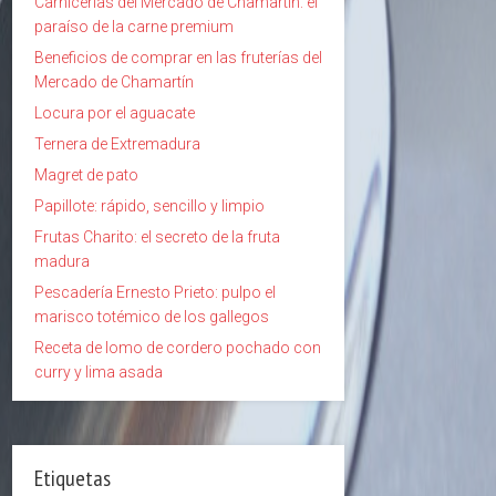
Carnicerías del Mercado de Chamartín: el
paraíso de la carne premium
Beneficios de comprar en las fruterías del
Mercado de Chamartín
Locura por el aguacate
Ternera de Extremadura
Magret de pato
Papillote: rápido, sencillo y limpio
Frutas Charito: el secreto de la fruta
madura
Pescadería Ernesto Prieto: pulpo el
marisco totémico de los gallegos
Receta de lomo de cordero pochado con
curry y lima asada
Etiquetas