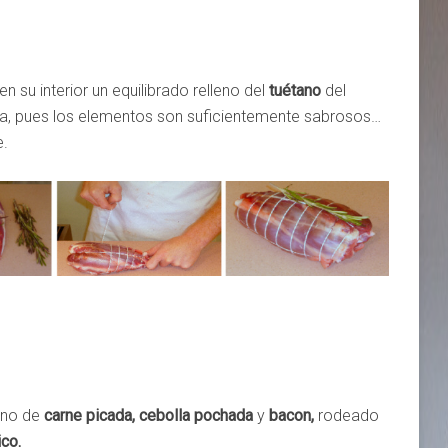
en su interior un equilibrado relleno del
tuétano
del
ida, pues los elementos son suficientemente sabrosos…
e.
eno de
carne picada, cebolla pochada
y
bacon,
rodeado
ico.