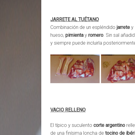
JARRETE AL TUÉTANO
Combinación de un espléndido
jarrete
y 
hueso,
pimienta
y
romero
. Sin sal añad
y siempre puede incluirla posteriorment
VACIO RELLENO
El típico y suculento
corte argentino
rell
de una finísima loncha de
tocino de ibér