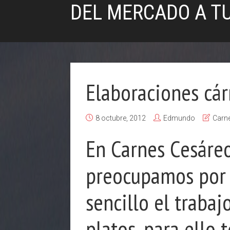
DEL MERCADO A T
Elaboraciones cár
8 octubre, 2012
Edmundo
Carn
En Carnes Cesáre
preocupamos por 
sencillo el trabaj
platos, para ello