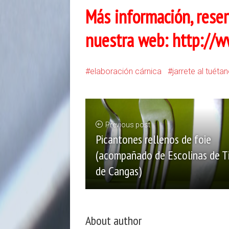
Más información, reser
nuestra web:
http://w
elaboración cárnica
jarrete al tuéta
Previous post
Picantones rellenos de foie
(acompañado de Escolinas de Ti
de Cangas)
About author