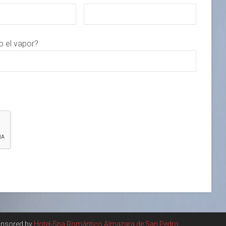
o el vapor?
onsored by
Hotel-Spa Romántico Almazara de San Pedro