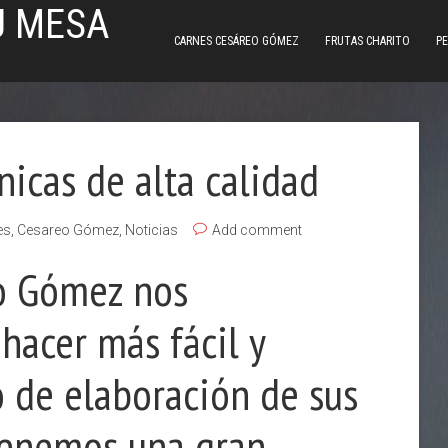
U MESA
CARNES CESÁREO GÓMEZ
FRUTAS CHARITO
PE
nicas de alta calidad
es
,
Cesareo Gómez
,
Noticias
Add comment
o Gómez nos
hacer más fácil y
o de elaboración de sus
 tenemos una gran