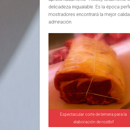
delicadeza inigualable. Es la época perf
mostradores encontrará la mejor calida
admiración.
Espectacular corte de ternera para la
elaboración de rostbif