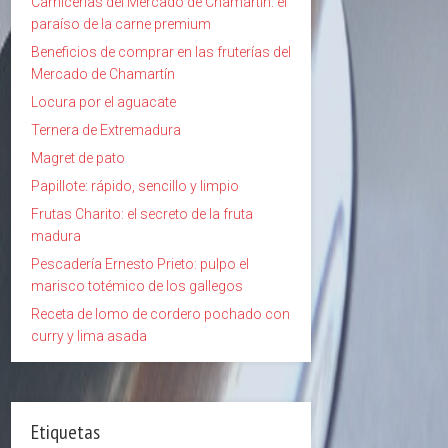
Carnicerías del Mercado de Chamartín: el
paraíso de la carne premium
Beneficios de comprar en las fruterías del
Mercado de Chamartín
Locura por el aguacate
Ternera de Extremadura
Magret de pato
Papillote: rápido, sencillo y limpio
Frutas Charito: el secreto de la fruta
madura
Pescadería Ernesto Prieto: pulpo el
marisco totémico de los gallegos
Receta de lomo de cordero pochado con
curry y lima asada
Etiquetas