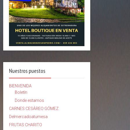
Nuestros puestos
BIENVENIDA
Boletín
Donde estamos
CARNES CESÁREO GÓMEZ
Delmercadoatumesa
FRUTAS CHARITO