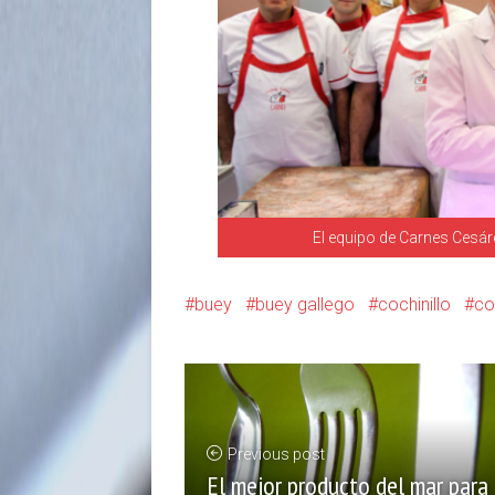
El equipo de Carnes Cesá
buey
buey gallego
cochinillo
co
Previous post
El mejor producto del mar para