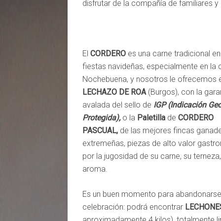
disfrutar de la compañía de familiares y
El
CORDERO
es una carne tradicional en
fiestas navideñas, especialmente en la
Nochebuena, y nosotros le ofrecemos e
LECHAZO DE ROA
(Burgos), con la gara
avalada del sello de
IGP (Indicación Ge
Protegida),
o la
Paletilla
de
CORDERO
PASCUAL,
de las mejores fincas ganad
extremeñas, piezas de alto valor gast
por la jugosidad de su carne, su terneza
aroma.
Es un buen momento para abandonarse a
celebración: podrá encontrar
LECHONES
aproximadamente 4 kilos), totalmente li