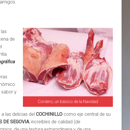
 amigos.
 las
 cena de
l
ntía
ográfica
eras
ronómico
, sabor y
Cordero, un básico de la Navidad
 las delicias del
COCHINILLO
como eje central de su
 DE SEGOVIA
, increíbles de calidad (de
mpios, de una textura extraordinaria y de una