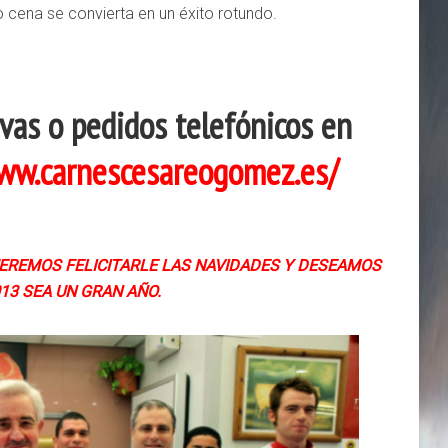
 cena se convierta en un éxito rotundo.
vas o pedidos telefónicos en
ww.carnescesareogomez.es/
REMOS FELICITARLE LAS NAVIDADES Y DESEAMOS
13 SEA UN GRAN AÑO.