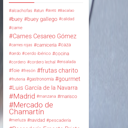
alcachofas
aves
atun
Bacalao
buey
buey gallego
calidad
carne
Carnes Cesareo Gómez
carnicería
caza
carnes rojas
cocina
cerdo ibérico
cerdo
ensalada
cordero
cordero lechal
frutas charito
foie
fresón
gourmet
gastronomía
fruteria
Luis García de la Navarra
Madrid
marisco
manzana
Mercado de
Chamartín
navidad
merluza
pescadería