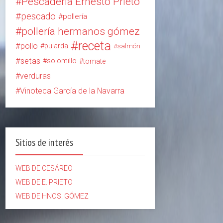
Pescadería Ernesto Prieto
pescado
pollería
pollería hermanos gómez
receta
pollo
pularda
salmón
setas
solomillo
tomate
verduras
Vinoteca García de la Navarra
Sitios de interés
WEB DE CESÁREO
WEB DE E. PRIETO
WEB DE HNOS. GÓMEZ