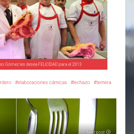
reo Gómez les desea FELICIDAD para el 2013
rdero
elaboraciones cárnicas
lechazo
ternera
Next post