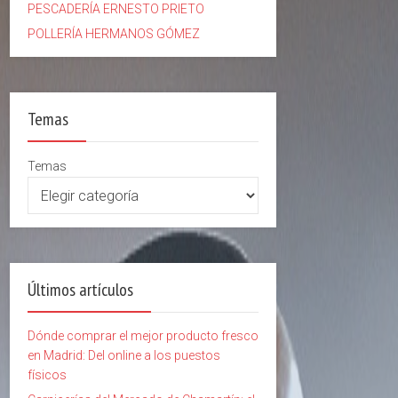
PESCADERÍA ERNESTO PRIETO
POLLERÍA HERMANOS GÓMEZ
Temas
Temas
Últimos artículos
Dónde comprar el mejor producto fresco
en Madrid: Del online a los puestos
físicos