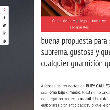
Cortes de buey gallego en nuestros
escaparates
buena propuesta para 
suprema, gustosa y que
cualquier guarnición qu
Además de los cortes de
BUEY GALLE
sea
lomo bajo
o
medio
, totalmente brid
conseguir un perfecto
rostbif
. Un plato
elaborarse con anticipación, lo que le 