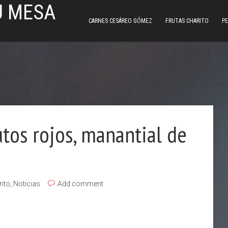
U MESA
CARNES CESÁREO GÓMEZ
FRUTAS CHARITO
PE
utos rojos, manantial de
rito
,
Noticias
Add comment