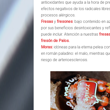
antioxidantes que ayuda a la hora de prev
efectos negativos de los radicales libres
procesos alérgicos.
Fresas
y
fresones
: bajo contenido en a
por sus beneficios desintoxicantes y ref
puede incluir. Atención a nuestras
fresas
fresón de Palos.
Moras:
idóneas para la eterna pelea cont
en román paladino: el malo, mientras qu
riesgo de arterioesclerosis.