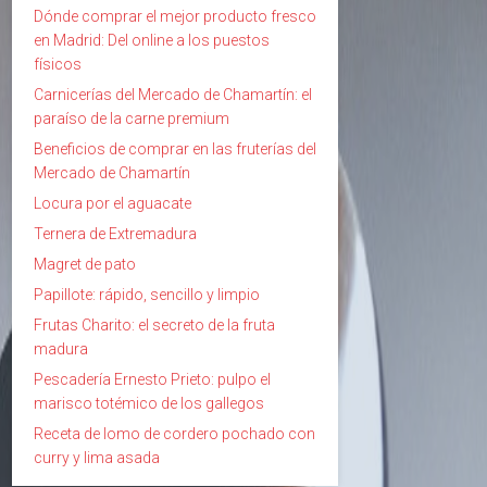
Dónde comprar el mejor producto fresco
en Madrid: Del online a los puestos
físicos
Carnicerías del Mercado de Chamartín: el
paraíso de la carne premium
Beneficios de comprar en las fruterías del
Mercado de Chamartín
Locura por el aguacate
Ternera de Extremadura
Magret de pato
Papillote: rápido, sencillo y limpio
Frutas Charito: el secreto de la fruta
madura
Pescadería Ernesto Prieto: pulpo el
marisco totémico de los gallegos
Receta de lomo de cordero pochado con
curry y lima asada