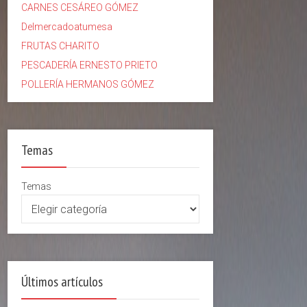
CARNES CESÁREO GÓMEZ
Delmercadoatumesa
FRUTAS CHARITO
PESCADERÍA ERNESTO PRIETO
POLLERÍA HERMANOS GÓMEZ
Temas
Temas
Últimos artículos