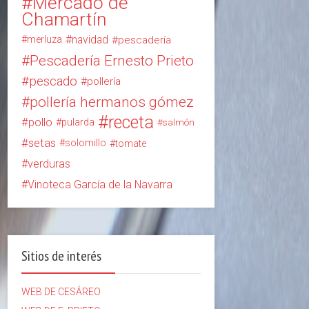
Mercado de
Chamartín
navidad
merluza
pescadería
Pescadería Ernesto Prieto
pescado
pollería
pollería hermanos gómez
receta
pollo
pularda
salmón
setas
solomillo
tomate
verduras
Vinoteca García de la Navarra
Sitios de interés
WEB DE CESÁREO