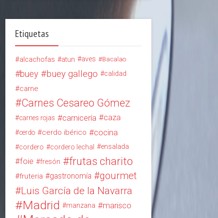
Etiquetas
alcachofas
aves
atun
Bacalao
buey
buey gallego
calidad
carne
Carnes Cesareo Gómez
carnicería
caza
carnes rojas
cocina
cerdo ibérico
cerdo
ensalada
cordero
cordero lechal
frutas charito
foie
fresón
gourmet
gastronomía
fruteria
Luis García de la Navarra
Madrid
marisco
manzana