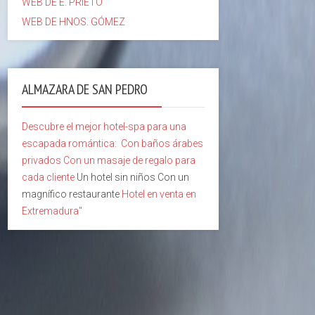
WEB DE E. PRIETO
WEB DE HNOS. GÓMEZ
ALMAZARA DE SAN PEDRO
Descubre el mejor hotel-spa para una
escapada romántica:
Con baños árabes
privados
Con un masaje de regalo para
cada cliente
Un hotel sin niños Con un
magnífico restaurante
Hotel en venta en
Extremadura"