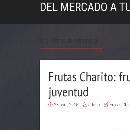
DEL MERCADO A T
Tag - setas de primavera
Frutas Charito: fr
juventud
23 abril, 2015
admin
Frutas Cha