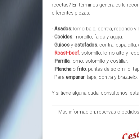
recetas? En términos generales le rec
diferentes piezas:
·
Asados
: lomo bajo, contra, redondo y l
·
Cocidos
: morcillo, falda y aguja.
·
Guisos
y
estofados
: contra, espaldilla,
·
Roast-beef
: solomillo, lomo alto y red
·
Parrilla
: lomo, solomillo y costillar.
·
Plancha
o
frito
: puntas de solomillo, ta
· Para
empanar
: tapa, contra y brazuelo.
Y si tiene alguna duda, consúltenos, e
Más información, reservas o pedidos