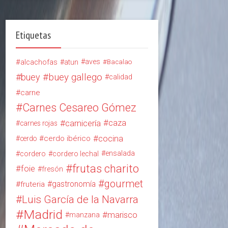
Etiquetas
alcachofas
aves
atun
Bacalao
buey
buey gallego
calidad
carne
Carnes Cesareo Gómez
carnicería
caza
carnes rojas
cocina
cerdo ibérico
cerdo
ensalada
cordero
cordero lechal
frutas charito
foie
fresón
gourmet
gastronomía
fruteria
Luis García de la Navarra
Madrid
marisco
manzana