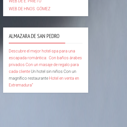
WEB DE E. PRIETO
WEB DE HNOS. GÓMEZ
ALMAZARA DE SAN PEDRO
Descubre el mejor hotel-spa para una
escapada romántica:
Con baños árabes
privados
Con un masaje de regalo para
cada cliente
Un hotel sin niños Con un
magnífico restaurante
Hotel en venta en
Extremadura"