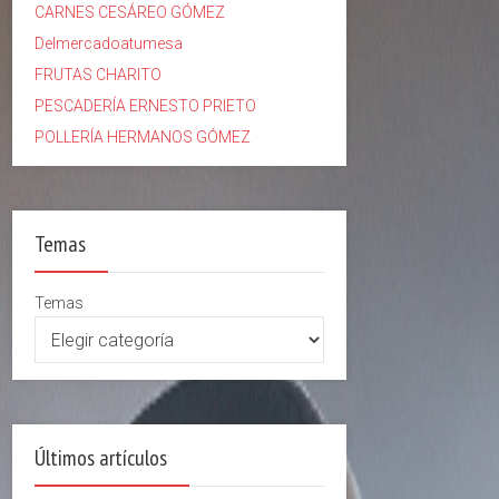
CARNES CESÁREO GÓMEZ
Delmercadoatumesa
FRUTAS CHARITO
PESCADERÍA ERNESTO PRIETO
POLLERÍA HERMANOS GÓMEZ
Temas
Temas
Últimos artículos