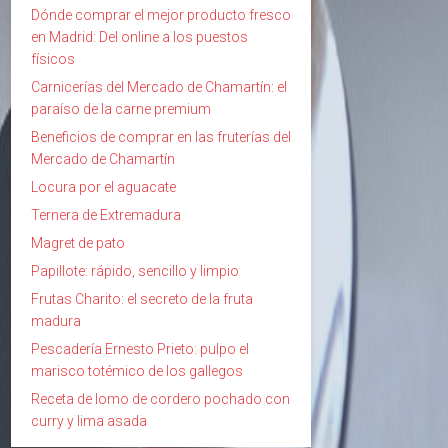
Dónde comprar el mejor producto fresco
en Madrid: Del online a los puestos
físicos
Carnicerías del Mercado de Chamartín: el
paraíso de la carne premium
Beneficios de comprar en las fruterías del
Mercado de Chamartín
Locura por el aguacate
Ternera de Extremadura
Magret de pato
Papillote: rápido, sencillo y limpio
Frutas Charito: el secreto de la fruta
madura
Pescadería Ernesto Prieto: pulpo el
marisco totémico de los gallegos
Receta de lomo de cordero pochado con
curry y lima asada