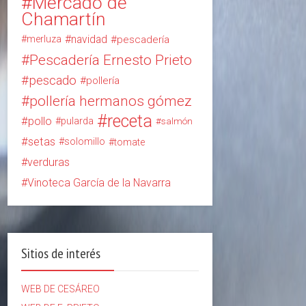
Mercado de
Chamartín
navidad
merluza
pescadería
Pescadería Ernesto Prieto
pescado
pollería
pollería hermanos gómez
receta
pollo
pularda
salmón
setas
solomillo
tomate
verduras
Vinoteca García de la Navarra
Sitios de interés
WEB DE CESÁREO