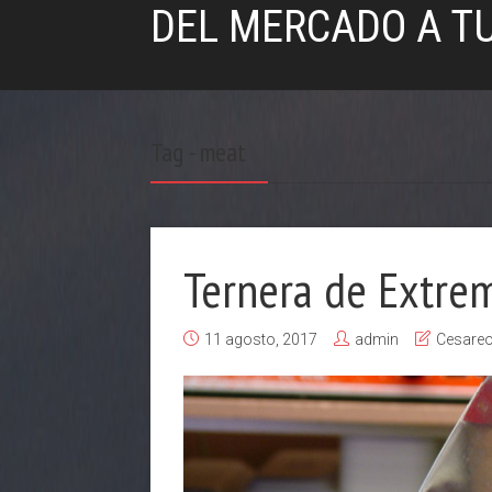
DEL MERCADO A T
Tag - meat
Ternera de Extre
11 agosto, 2017
admin
Cesare