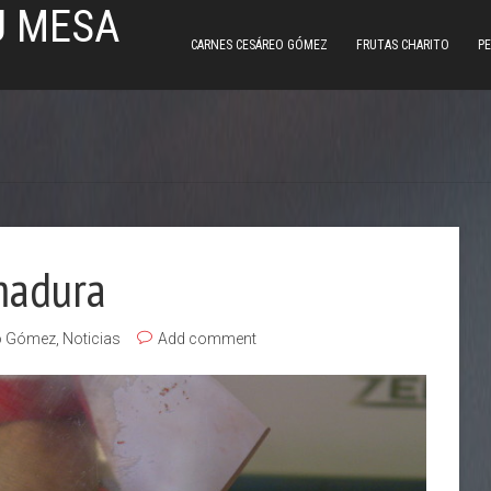
U MESA
CARNES CESÁREO GÓMEZ
FRUTAS CHARITO
PE
madura
o Gómez
,
Noticias
Add comment