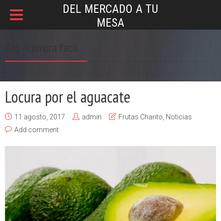
DEL MERCADO A TU
MESA
Tag - compra facil
Locura por el aguacate
11 agosto, 2017
admin
Frutas Charito
,
Noticias
Add comment