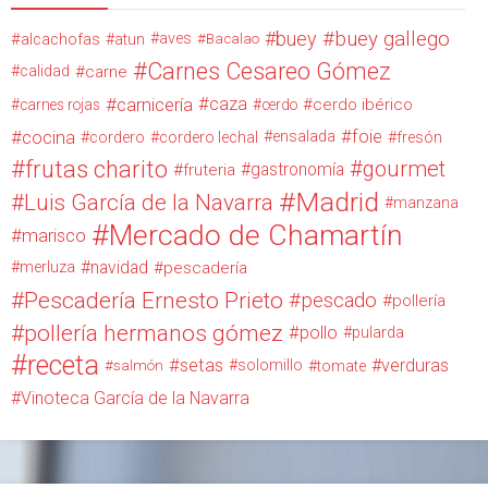
buey
buey gallego
alcachofas
aves
atun
Bacalao
Carnes Cesareo Gómez
calidad
carne
carnicería
caza
cerdo ibérico
carnes rojas
cerdo
cocina
foie
ensalada
cordero
cordero lechal
fresón
frutas charito
gourmet
gastronomía
fruteria
Madrid
Luis García de la Navarra
manzana
Mercado de Chamartín
marisco
navidad
merluza
pescadería
Pescadería Ernesto Prieto
pescado
pollería
pollería hermanos gómez
pollo
pularda
receta
setas
verduras
solomillo
salmón
tomate
Vinoteca García de la Navarra