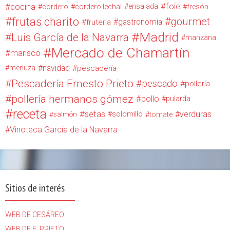
cocina
foie
ensalada
cordero
cordero lechal
fresón
frutas charito
gourmet
gastronomía
fruteria
Madrid
Luis García de la Navarra
manzana
Mercado de Chamartín
marisco
navidad
merluza
pescadería
Pescadería Ernesto Prieto
pescado
pollería
pollería hermanos gómez
pollo
pularda
receta
setas
verduras
solomillo
salmón
tomate
Vinoteca García de la Navarra
Sitios de interés
WEB DE CESÁREO
WEB DE E. PRIETO