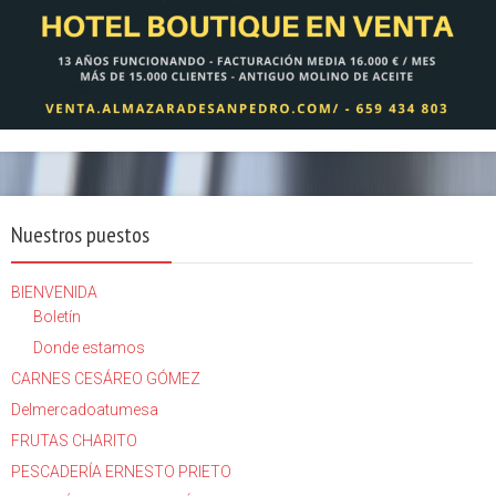
Nuestros puestos
BIENVENIDA
Boletín
Donde estamos
CARNES CESÁREO GÓMEZ
Delmercadoatumesa
FRUTAS CHARITO
PESCADERÍA ERNESTO PRIETO