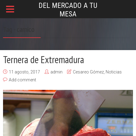
DEL MERCADO A TU
MESA
Tag - carnico
Ternera de Extremadura
11 agosto, 2017
admin
Cesareo Gómez
,
Noticias
Add comment