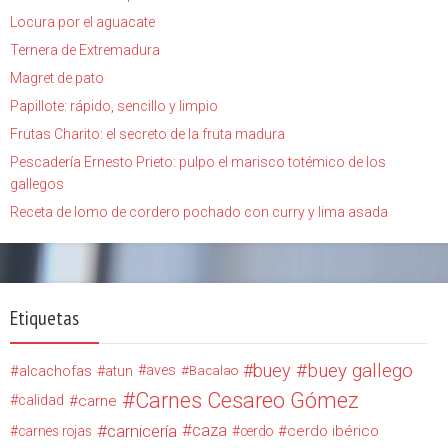
Locura por el aguacate
Ternera de Extremadura
Magret de pato
Papillote: rápido, sencillo y limpio
Frutas Charito: el secreto de la fruta madura
Pescadería Ernesto Prieto: pulpo el marisco totémico de los
gallegos
Receta de lomo de cordero pochado con curry y lima asada
Etiquetas
buey
buey gallego
alcachofas
aves
atun
Bacalao
Carnes Cesareo Gómez
calidad
carne
carnicería
caza
cerdo ibérico
carnes rojas
cerdo